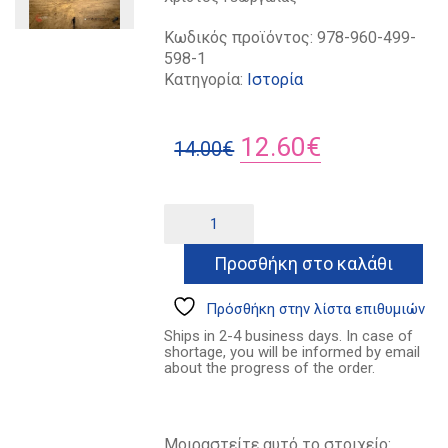
Κωδικός προϊόντος:
978-960-499-
598-1
Κατηγορία:
Ιστορία
Original
Η
12.60
€
14.00
€
price
τρέχουσα
was:
τιμή
Ημερολόγιο
Alternative:
Γάζας
14.00€.
είναι:
ποσότητα
Προσθήκη στο καλάθι
12.60€.
Πρόσθήκη στην λίστα επιθυμιών
Ships in 2-4 business days. In case of
shortage, you will be informed by email
about the progress of the order.
Μοιραστείτε αυτό το στοιχείο: