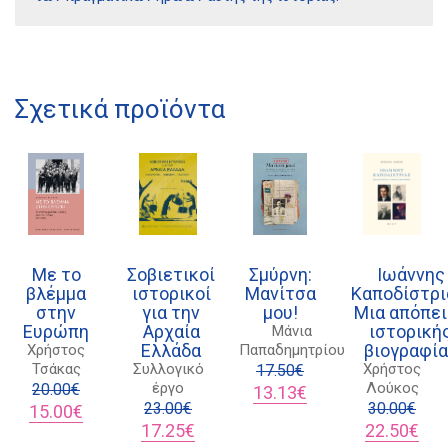
Σχετικά προϊόντα
Διδότου 34, Αθήνα 106 80
21 1750 8340
kombrai.bs@gmail.com
Με το
Σοβιετικοί
Σμύρνη:
Ιωάννης
βλέμμα
ιστορικοί
Μανίτσα
Καποδίστρι
Πολιτική προστασίας δεδομένων
στην
για την
μου!
Μια απόπε
Ευρώπη
Αρχαία
ιστορική
Μάνια
Πολιτική επιστροφών
Ελλάδα
βιογραφί
Χρήστος
Παπαδημητρίου
Τσάκας
Συλλογικό
Χρήστος
17.50
€
Τρόποι Πληρωμής
έργο
Λούκος
20.00
€
Original
Η
13.13
€
Original
Η
23.00
€
price
τρέχουσα
30.00
€
15.00
€
Όροι χρήσης
price
τρέχουσα
Original
Η
was:
τιμή
Original
Η
17.25
€
22.50
€
was:
τιμή
price
τρέχουσα
17.50€.
είναι:
price
τρέ
Αποστολές