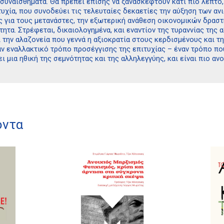
συναισθήματα. Θα πρέπει επίσης να ξανασκεφτούν κάτι πιο λεπτό, 
υχία, που συνοδεύει τις τελευταίες δεκαετίες την αύξηση των ανισ
για τους μετανάστες, την εξωτερική ανάθεση οικονομικών δραστηρ
ητα. Στρέφεται, δικαιολογημένα, και εναντίον της τυραννίας της αξ
ι την αλαζονεία που γεννά η αξιοκρατία στους κερδισμένους και τη
ναν εναλλακτικό τρόπο προσέγγισης της επιτυχίας – έναν τρόπο π
ι μια ηθική της σεμνότητας και της αλληλεγγύης, και είναι πιο ανο
όντα