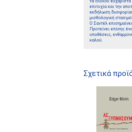
τα διόλου ευχάριστα 
επιτυχία και την αποτ
εκδήλωση δυσφορίας 
μισθολογική στασιμότ
Ο Σαντέλ επισημαίνε
Προτείνει επίσης έ
υποθέσεις, ενθαρρύνε
καλού.
Σχετικά προϊ