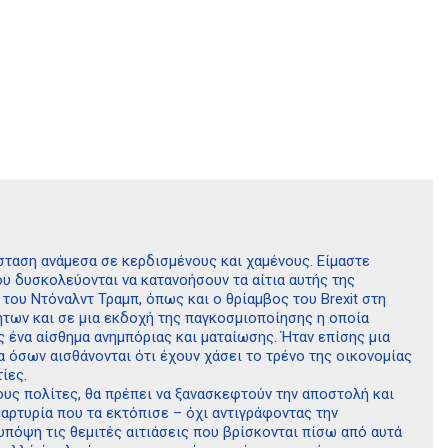
́σταση ανάμεσα σε κερδισμένους και χαμένους. Είμαστε
που δυσκολεύονται να κατανοήσουν τα αίτια αυτής της
 του Ντόναλντ Τραμπ, όπως και ο θρίαμβος του Brexit στη
οτήτων και σε μια εκδοχή της παγκοσμιοποίησης η οποία
ένα αίσθημα ανημπόριας και ματαίωσης. Ήταν επίσης μια
 όσων αισθάνονται ότι έχουν χάσει το τρένο της οικονομίας
ίες.
ους πολίτες, θα πρέπει να ξανασκεφτούν την αποστολή και
μαρτυρία που τα εκτόπισε – όχι αντιγράφοντας την
πόψη τις θεμιτές αιτιάσεις που βρίσκονται πίσω από αυτά