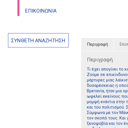
ΕΠΙΚΟΙΝΩΝΊΑ
ΣΎΝΘΕΤΗ ΑΝΑΖΉΤΗΣΗ
Περιγραφή
Επι
Περιγραφή
Τι έχει απογίνει το κο
Ζούμε σε επικίνδυνο
μάρτυρες μιας λαϊκισ
δυσαρέσκειας η οποί
Βρετανία, ήταν μια 
ωφελεί εκείνους που
μομφή ενάντια στην τ
και του πολιτισμού. 
Σύμφωνα με τον Mάικ
τον σκοπό τους. Και γ
ξενοφοβία και τον έ