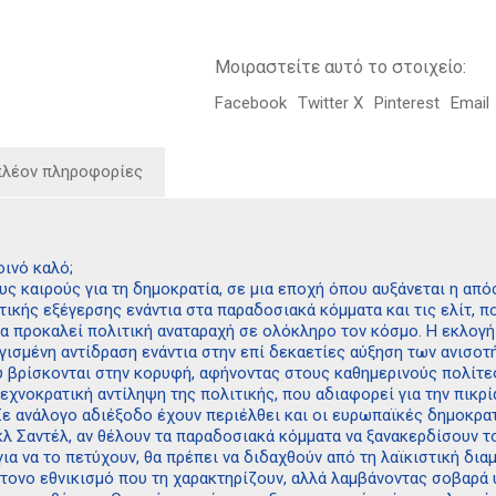
Μοιραστείτε αυτό το στοιχείο:
Facebook
Twitter X
Pinterest
Email
πλέον πληροφορίες
ινό καλό;
υς καιρούς για τη δημοκρατία, σε μια εποχή όπου αυξάνεται η απο
τικής εξέγερσης ενάντια στα παραδοσιακά κόμματα και τις ελίτ, 
α προκαλεί πολιτική αναταραχή σε ολόκληρο τον κόσμο. Η εκλογή
οργισμένη αντίδραση ενάντια στην επί δεκαετίες αύξηση των ανισ
 βρίσκονται στην κορυφή, αφήνοντας στους καθημερινούς πολίτες 
εχνοκρατική αντίληψη της πολιτικής, που αδιαφορεί για την πικρία
Σε ανάλογο αδιέξοδο έχουν περιέλθει και οι ευρωπαϊκές δημοκρατ
λ Σαντέλ, αν θέλουν τα παραδοσιακά κόμματα να ξανακερδίσουν τ
ια να το πετύχουν, θα πρέπει να διδαχθούν από τη λαϊκιστική δια
ντονο εθνικισμό που τη χαρακτηρίζουν, αλλά λαμβάνοντας σοβαρά υ