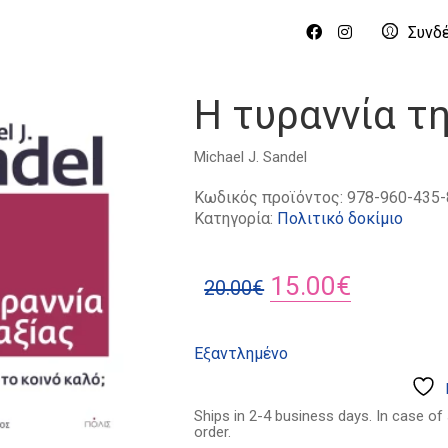
Συνδ
Η τυραννία τη
Michael J. Sandel
Κωδικός προϊόντος:
978-960-435-
Κατηγορία:
Πολιτικό δοκίμιο
Original
Η
15.00
€
20.00
€
price
τρέχουσ
was:
τιμή
Εξαντλημένο
20.00€.
είναι:
15.00€.
Ships in 2-4 business days. In case of
order.