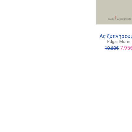
Ας ξυπνήσου
Edgar Morin
Origin
7.95
10.60
€
price
was:
10.60€