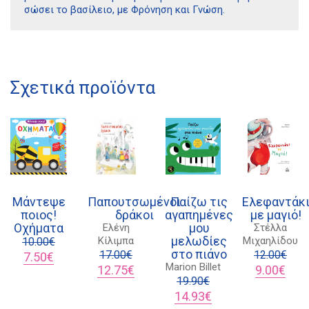
σώσει το βασίλειο, με Φρόνηση και Γνώση.
Διδότου 34, Αθήνα 106 80
Σχετικά προϊόντα
21 1750 8340
kombrai.bs@gmail.com
Πολιτική προστασίας δεδομένων
Πολιτική επιστροφών
Τρόποι Πληρωμής
Μάντεψε
Παπουτσωμένοι
Παίζω τις
Ελεφαντάκ
ποιος!
δράκοι
αγαπημένες
με μαγιό!
Όροι χρήσης
Οχήματα
μου
Ελένη
Στέλλα
μελωδίες
Κίλιμπα
Μιχαηλίδου
10.00
€
Αποστολές
στο πιάνο
Original
Η
17.00
€
12.00
€
7.50
€
Marion Billet
price
τρέχουσα
Original
Η
Original
Η
12.75
€
9.00
€
was:
τιμή
price
τρέχουσα
19.90
€
price
τρέχ
10.00€.
είναι:
was:
τιμή
Original
Η
was:
τιμή
14.93
€
7.50€.
17.00€.
είναι:
price
τρέχουσα
12.00€.
είναι