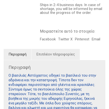
χωρίς
Ships in 2-4 business days. In case of
όνομα
shortage, you will be informed by email
ποσότητα
about the progress of the order.
Μοιραστείτε αυτό το στοιχείο:
Facebook
Twitter X
Pinterest
Email
Περιγραφή
Επιπλέον πληροφορίες
Περιγραφή
Ο βασιλιάς Αστόχαστος οδηγεί το βασίλειό του στην
αδράνεια και την καταστροφή. Τίποτα δεν τον
ενδιαφέρει περισσότερο από γλέντια και κραιπάλες.
Σύντομα όμως τα σεντούκια όλης της χώρας
στερεύουν. Τότε, το βασιλόπουλο Συνετός, με τη
βοήθεια της μικρής του αδερφής Ειρηνούλας, ξεκινά
ένα μεγάλο ταξίδι. Με όπλα δυο χούφτες σπόρους,
βελόνα και κλωστή και μια σφεντόνα θα καταφέρει να