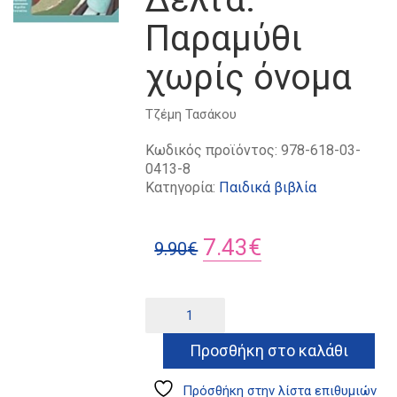
Παραμύθι
χωρίς όνομα
Τζέμη Τασάκου
Κωδικός προϊόντος:
978-618-03-
0413-8
Κατηγορία:
Παιδικά βιβλία
Original
Η
7.43
€
9.90
€
price
τρέχουσα
was:
τιμή
Η
Alternative:
πρώτη
9.90€.
είναι:
μου
Προσθήκη στο καλάθι
7.43€.
Πηνελόπη
Δέλτα:
Παραμύθι
Πρόσθήκη στην λίστα επιθυμιών