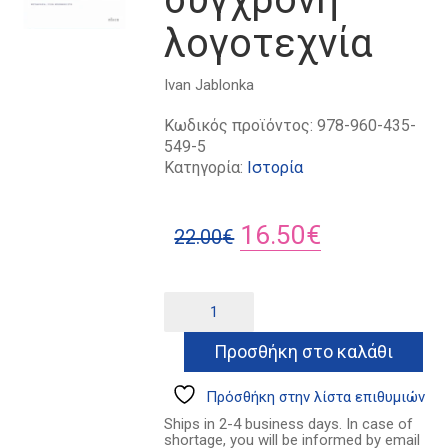
λογοτεχνία
Ivan Jablonka
Κωδικός προϊόντος:
978-960-435-
549-5
Κατηγορία:
Ιστορία
Original
Η
16.50
€
22.00
€
price
τρέχουσα
was:
τιμή
Η
Alternative:
ιστορία
22.00€.
είναι:
είναι
Προσθήκη στο καλάθι
16.50€.
μια
σύγχρονη
λογοτεχνία
Πρόσθήκη στην λίστα επιθυμιών
ποσότητα
Ships in 2-4 business days. In case of
shortage, you will be informed by email