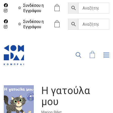
Συνδέσου η
Eγγράψου
Συνδέσου η
Eγγράψου
Η γατούλα
μου
Marion Billet