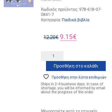
Κωδικός προϊόντος:
978-618-07-
0841-7
Κατηγορία:
Παιδικά βιβλία
Original
Η
9.15
€
12.20
€
price
τρέχουσα
was:
τιμή
Η
Alternative:
γατούλα
12.20€.
είναι:
μου
Προσθήκη στο καλάθι
9.15€.
ποσότητα
Πρόσθήκη στην λίστα επιθυμιών
Ships in 2-4 business days. In case of
shortage, you will be informed by email
about the progress of the order.
Μοιραστείτε αυτό το στοιχείο: