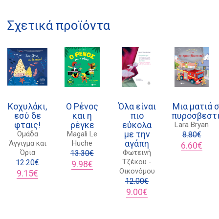
Σχετικά προϊόντα
Διδότου 34, Αθήνα 106 80
21 1750 8340
kombrai.bs@gmail.com
Κοχυλάκι,
Ο Ρένος
Όλα είναι
Μια ματιά 
εσύ δε
και η
πιο
πυροσβεστ
φταις!
ρέγκε
εύκολα
Lara Bryan
Πολιτική προστασίας δεδομένων
με την
Ομάδα
Magali Le
8.80
€
αγάπη
Άγγιγμα και
Huche
Original
Η
6.60
€
Πολιτική επιστροφών
Όρια
Φωτεινή
13.30
€
price
τρέχ
Τζέκου -
12.20
€
Original
Η
was:
τιμή
9.98
€
Τρόποι Πληρωμής
Οικονόμου
Original
Η
price
τρέχουσα
8.80€.
είναι
9.15
€
price
τρέχουσα
was:
τιμή
12.00
€
6.60€
Όροι χρήσης
was:
τιμή
13.30€.
είναι:
Original
Η
9.00
€
Αποστολές
12.20€.
είναι:
9.98€.
price
τρέχουσα
9.15€.
was:
τιμή
12.00€.
είναι: