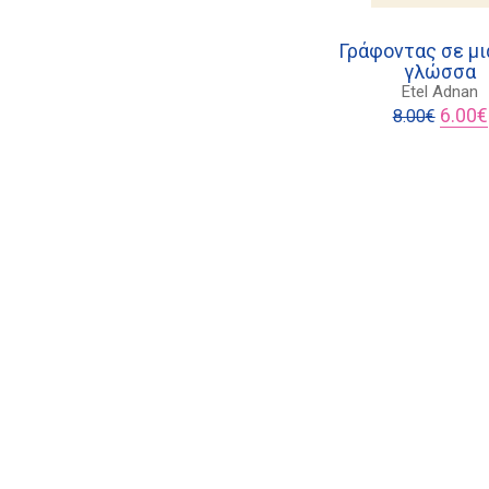
Γράφοντας σε μι
γλώσσα
Etel Adnan
Origina
6.00
€
8.00
€
price
was:
8.00€.