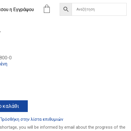
έσου η Eγγράψου
ν
800-0
ένη
α
Alternative:
 καλάθι
Πρόσθήκη στην λίστα επιθυμιών
 shortage, you will be informed by email about the progress of the