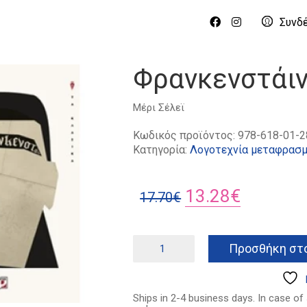
Συνδ
Φρανκενστάι
Μέρι Σέλεϊ
Κωδικός προϊόντος:
978-618-01-2
Κατηγορία:
Λογοτεχνία μεταφρασμ
Original
Η
13.28
€
17.70
€
price
τρέχουσ
was:
τιμή
Φρανκενστάιν
Προσθήκη στο
ποσότητα
17.70€.
είναι:
13.28€.
Ships in 2-4 business days. In case of