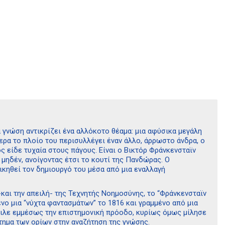
γνώση αντικρίζει ένα αλλόκοτο θέαμα: μια αφύσικα μεγάλη
τερα το πλοίο του περισυλλέγει έναν άλλο, άρρωστο άνδρα, ο
ος είδε τυχαία στους πάγους. Είναι ο Βικτόρ Φράνκενσταϊν
 μηδέν, ανοίγοντας έτσι το κουτί της Πανδώρας. Ο
ικηθεί τον δημιουργό του μέσα από μια εναλλαγή
και την απειλή- της Τεχνητής Νοημοσύνης, το “Φράνκενσταϊν
νο μια “νύχτα φαντασμάτων” το 1816 και γραμμένο από μια
ειλε εμμέσως την επιστημονική πρόοδο, κυρίως όμως μίλησε
ζήτημα των ορίων στην αναζήτηση της γνώσης.