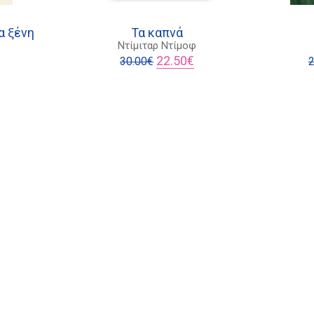
α ξένη
Τα καπνά
Ντίμιταρ Ντίμοφ
Original
Η
22.50
€
30.00
€
2
l
Η
price
τρέχουσα
τρέχουσα
was:
τιμή
τιμή
30.00€.
είναι:
είναι:
22.50€.
6.00€.