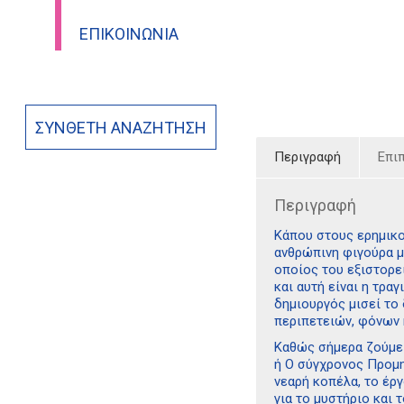
ΕΠΙΚΟΙΝΩΝΊΑ
ΣΎΝΘΕΤΗ ΑΝΑΖΉΤΗΣΗ
Περιγραφή
Επι
Περιγραφή
Κάπου στους ερημικο
ανθρώπινη φιγούρα με
οποίος του εξιστορεί
και αυτή είναι η τρα
δημιουργός μισεί το
περιπετειών, φόνων 
Καθώς σήμερα ζούμε 
ή Ο σύγχρονος Προμη
νεαρή κοπέλα, το έρ
για το μυστήριο και 