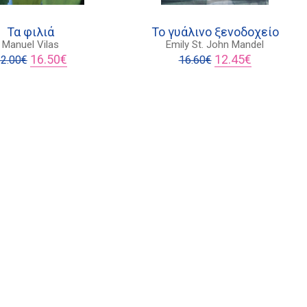
Τα φιλιά
Το γυάλινο ξενοδοχείο
Manuel Vilas
Emily St. John Mandel
Original
Η
Original
Η
16.50
€
12.45
€
2.00
€
16.60
€
price
τρέχουσα
price
τρέχουσα
was:
τιμή
was:
τιμή
22.00€.
είναι:
16.60€.
είναι:
16.50€.
12.45€.
Πολιτική προστασίας δεδομένων