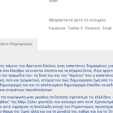
order.
Μοιραστείτε αυτό το στοιχείο:
Facebook
Twitter X
Pinterest
Email
πλέον πληροφορίες
ύς πάγους του Αρκτικού Κύκλου, ένας καπετάνιος διψασμένος για 
 ένα έλκηθρο να κινείται ύποπτα και να εξαφανίζεται. Λίγο αργό
 την τραγωδία του -τη δική του και του “τέρατος” που ο καπετάνι
γική, όσο και τρομακτική, ιστορία τού πώς δημιούργησε ζωή από το
 δημιούργημά του και το απελπισμένο δημιούργημα σπεύδει να εκδ
και εναγώνιων περιπλανήσεων.
την κορύφωση μιας μεγάλης συζήτησης σχετικά με τις εξελίξεις -
θέας” της Μέρι Σέλεϊ φαντάζει πιο επίκαιρο από ποτέ. Εμπνευσμέ
γο αυτό σφράγισε τη θυελλώδη εποχή του Ρομαντισμού, προανήγγ
το θαύμα της ζωής αλλά και για τη μοναξιά της, καθώς και για το 