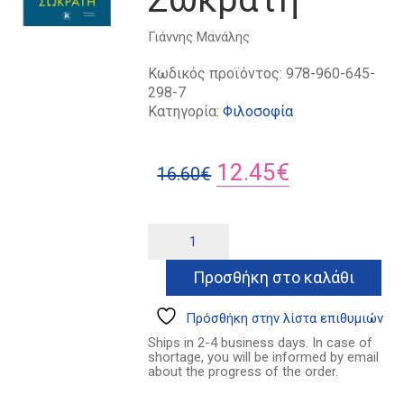
Γιάννης Μανάλης
Κωδικός προϊόντος:
978-960-645-
298-7
Κατηγορία:
Φιλοσοφία
Original
Η
12.45
€
16.60
€
price
τρέχουσα
was:
τιμή
Ένα
Alternative:
απόγευμα
16.60€.
είναι:
με
Προσθήκη στο καλάθι
12.45€.
τον
Σωκράτη
ποσότητα
Πρόσθήκη στην λίστα επιθυμιών
Ships in 2-4 business days. In case of
shortage, you will be informed by email
about the progress of the order.