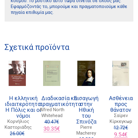
κόσμου. Το μυστικό αυτό τώρα δίνεται σε όλους μας.
Εφαρμόζοντάς το, μπορούμε και πραγματοποιούμε κάθε
πηγαία επιθυμία μας.
Διδότου 34, Αθήνα 106 80
Σχετικά προϊόντα
21 1750 8340
kombrai.bs@gmail.com
Πολιτική προστασίας δεδομένων
Πολιτική επιστροφών
Η ελληνική
Διαδικασία και
Εισαγωγή
Ασθένεια
Τρόποι Πληρωμής
ιδιαιτερότητα:
πραγματικότητα
στην
προς
Η Πόλις και οι
Ηθική
θάνατον
Alfred North
Όροι χρήσης
νόμοι
του
Whitehead
Σαίρεν
Σπινόζα
Κορνήλιος
Κίρκεγκωρ
Αποστολές
40.47
€
Καστοριάδης
Pierre
Original
Η
12.72
€
30.35
€
Macherey
26.00
€
price
τρέχουσα
Original
Η
9.54
€