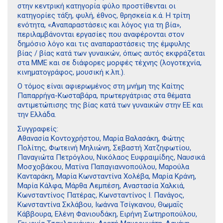
στην κεντρική κατηγορία φύλο προστίθενται οι
κατηγορίες τάξη, φυλή, έθνος, θρησκεία κ.ά. Η τρίτη
ενότητα, «Αναπαραστάσεις και λόγος για τη βία»,
περιλαμβάνονται εργασίες που αναφέρονται στον
δημόσιο λόγο και τις αναπαραστάσεις της έμφυλης
βίας / βίας κατά των γυναικών, όπως αυτός εκφράζεται
στα ΜΜΕ και σε διάφορες μορφές τέχνης (λογοτεχνία,
κινηματογράφος, μουσική κ.λπ.).
Ο τόμος είναι αφιερωμένος στη μνήμη της Καίτης
Παπαρρήγα-Κωσταβάρα, πρωτεργάτριας στα θέματα
αντιμετώπισης της βίας κατά των γυναικών στην ΕΕ και
την Ελλάδα.
Συγγραφείς:
Αθανασία Κοντοχρήστου, Μαρία Βαλασάκη, Φώτης
Πολίτης, Φωτεινή Μηλιώνη, Σεβαστή Χατζηφωτίου,
Παναγιώτα Πετρόγλου, Νικόλαος Ευφραιμίδης, Ναυσικά
Μοσχοβάκου, Ματίνα Παπαγιαννοπούλου, Μαρούλα
Κανταράκη, Μαρία Κωνσταντίνα Χολέβα, Μαρία Κράνη,
Μαρία Κάλφα, Μάρθα Λεμπέση, Αναστασία Χαλκιά,
Κωνσταντίνος Πατέρας, Κωνσταντίνος Ι. Πανάγος,
Κωνσταντίνα Σκλάβου, Ιωάννα Τσίγκανου, Θωμαΐς
Κάββουρα, Ελένη Φανιουδάκη, Ειρήνη Σωτηροπούλου,