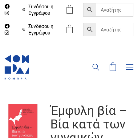
Συνδέσου η
Eγγράψου
Συνδέσου η
Eγγράψου
Έμφυλη βία –
Βία κατά των
γυναικών