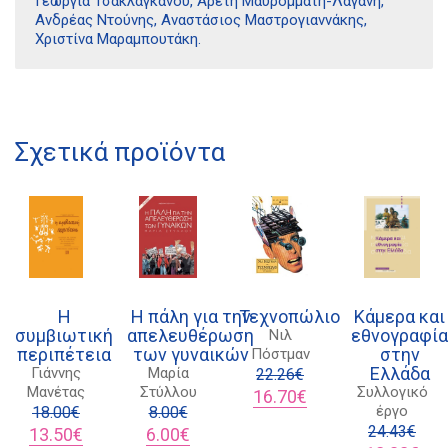
Γεωργία Τσακλαγκάνου, Αρετή Μαυρομμάτη-Λαγάνη,
Ανδρέας Ντούνης, Αναστάσιος Μαστρογιαννάκης,
Χριστίνα Μαραμπουτάκη.
Διδότου 34, Αθήνα 106 80
21 1750 8340
Σχετικά προϊόντα
kombrai.bs@gmail.com
Πολιτική προστασίας δεδομένων
Πολιτική επιστροφών
Τρόποι Πληρωμής
Η
Η πάλη για την
Τεχνοπώλιο
Κάμερα και
συμβιωτική
απελευθέρωση
εθνογραφία
Νιλ
Όροι χρήσης
περιπέτεια
των γυναικών
στην
Πόστμαν
Ελλάδα
Γιάννης
Μαρία
Αποστολές
22.26
€
Μανέτας
Στύλλου
Συλλογικό
Original
Η
16.70
€
έργο
18.00
€
8.00
€
price
τρέχουσα
Original
Η
Original
Η
was:
τιμή
24.43
€
13.50
€
6.00
€