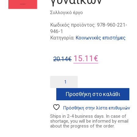
Συλλογικό έργο
Κωδικός προϊόντος:
978-960-221-
946-1
Κατηγορία:
Κοινωνικές επιστήμες
Original
Η
15.11
€
20.14
€
price
τρέχουσα
was:
τιμή
Έμφυλη
Alternative:
βία
20.14€.
είναι:
–
Προσθήκη στο καλάθι
15.11€.
Βία
κατά
των
Πρόσθήκη στην λίστα επιθυμιών
γυναικών
Ships in 2-4 business days. In case of
ποσότητα
shortage, you will be informed by email
about the progress of the order.