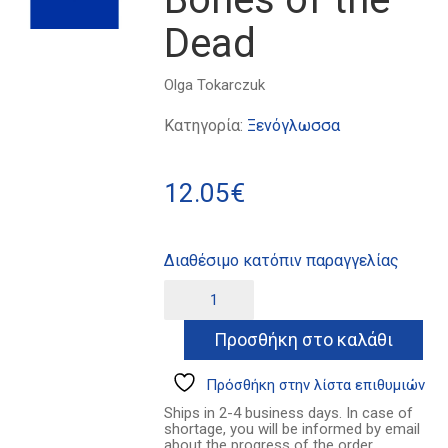
Dead
Olga Tokarczuk
Κατηγορία:
Ξενόγλωσσα
12.05
€
Διαθέσιμο κατόπιν παραγγελίας
Drive
Alternative:
Your
Plow
Προσθήκη στο καλάθι
Over
the
Bones
Πρόσθήκη στην λίστα επιθυμιών
of
Ships in 2-4 business days. In case of
the
shortage, you will be informed by email
Dead
about the progress of the order.