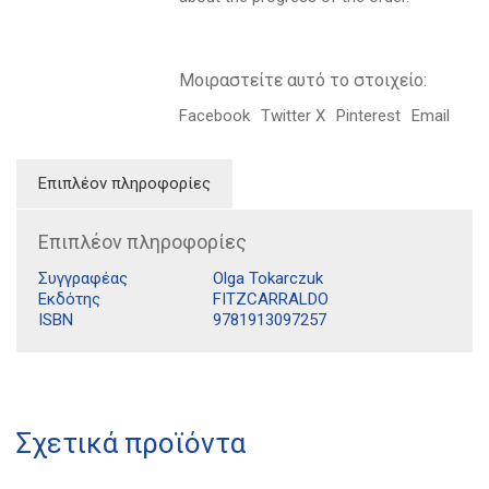
ποσότητα
Μοιραστείτε αυτό το στοιχείο:
Facebook
Twitter X
Pinterest
Email
Επιπλέον πληροφορίες
Επιπλέον πληροφορίες
Συγγραφέας
Olga Tokarczuk
Εκδότης
FITZCARRALDO
Διδότου 34, Αθήνα 106 80
ISBN
9781913097257
21 1750 8340
kombrai.bs@gmail.com
Σχετικά προϊόντα