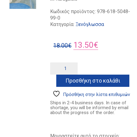
Κωδικός προϊόντος:
978-618-5048-
99-0
Κατηγορία:
Ξενόγλωσσα
Original
Η
13.50
€
18.00
€
price
τρέχουσα
was:
τιμή
The
Alternative:
Great
18.00€.
είναι:
Chimera
Προσθήκη στο καλάθι
13.50€.
ποσότητα
Πρόσθήκη στην λίστα επιθυμιών
Ships in 2-4 business days. In case of
shortage, you will be informed by email
about the progress of the order.
Μοιραστείτε αυτό το στοιχείο: