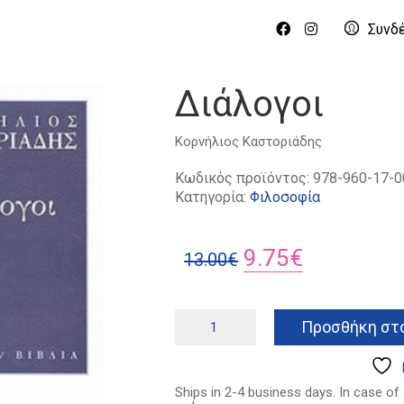
Συνδ
Διάλογοι
Κορνήλιος Καστοριάδης
Κωδικός προϊόντος:
978-960-17-0
Κατηγορία:
Φιλοσοφία
Original
Η
9.75
€
13.00
€
price
τρέχουσα
was:
τιμή
Διάλογοι
Προσθήκη στο
ποσότητα
13.00€.
είναι:
9.75€.
Ships in 2-4 business days. In case of