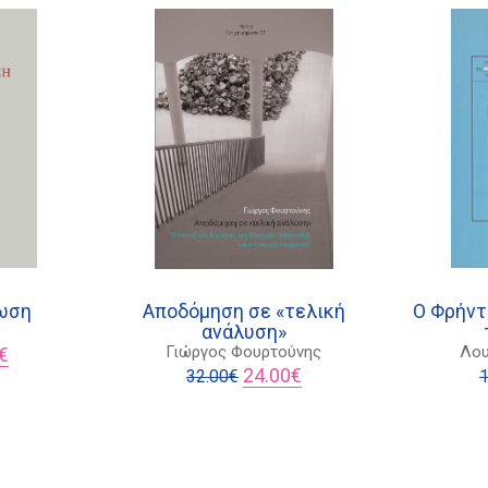
ωση
Αποδόμηση σε «τελική
Ο Φρήντ
ανάλυση»
l
Η
Γιώργος Φουρτούνης
Λου
€
τρέχουσα
Original
Η
24.00
€
32.00
€
1
τιμή
price
τρέχουσα
είναι:
was:
τιμή
15.75€.
32.00€.
είναι:
24.00€.