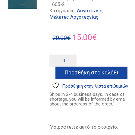
1605-2
Κατηγορίες:
Λογοτεχνία
,
Μελέτες Λογοτεχνίας
Original
Η
15.00
€
20.00
€
price
τρέχουσα
was:
τιμή
Διαλογικότητα
Alternative:
ποσότητα
20.00€.
είναι:
Προσθήκη στο καλάθι
15.00€.
Πρόσθήκη στην λίστα επιθυμιών
Ships in 2-4 business days. In case of
shortage, you will be informed by email
about the progress of the order.
Μοιραστείτε αυτό το στοιχείο: