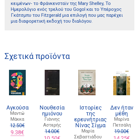
κειμένων- το Φράνκενσταϊν της Mary Shelley, Το
Ημερολόγιο ενός τρελού του Gogol και το Υπέροχος
Γκάτσμπυ του Fitzgerald μια επιλογή που μας παρέχει
μια διαφορετική εκδοχή του διαλόγου.
Διδότου 34, Αθήνα 106 80
21 1750 8340
Σχετικά προϊόντα
kombrai.bs@gmail.com
Πολιτική προστασίας δεδομένων
Πολιτική επιστροφών
Τρόποι Πληρωμής
Αγκούσα
Νουθεσία
Ιστορίες
Δεν ήταν
ημιόνου
της
μέθη
Μαντώ
Όροι χρήσης
ερευνήτριας
Μάκκα
Γιάννης
Μαρίνα
Νίνας Σίγμα
Αστερής
Πετσάλη
Αποστολές
12.50
€
Μαρία
Original
Η
14.00
€
19.00
€
9.38
€
Σεβαστιάδου
price
τρέχουσα
Original
Η
Original
Η
10.50
€
14.25
€