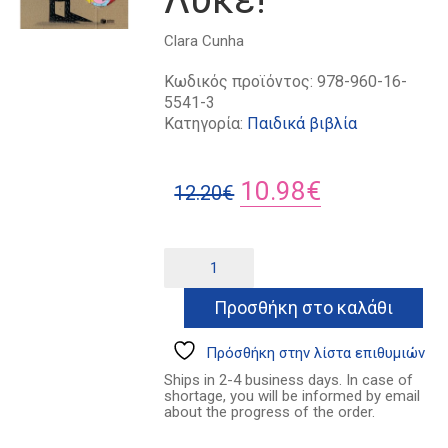
Clara Cunha
Κωδικός προϊόντος:
978-960-16-
5541-3
Κατηγορία:
Παιδικά βιβλία
Original
Η
10.98
€
12.20
€
price
τρέχουσα
was:
τιμή
Μπες
Alternative:
στο
12.20€.
είναι:
κουτί,
Προσθήκη στο καλάθι
10.98€.
Κακέ
Λύκε!
ποσότητα
Πρόσθήκη στην λίστα επιθυμιών
Ships in 2-4 business days. In case of
shortage, you will be informed by email
about the progress of the order.