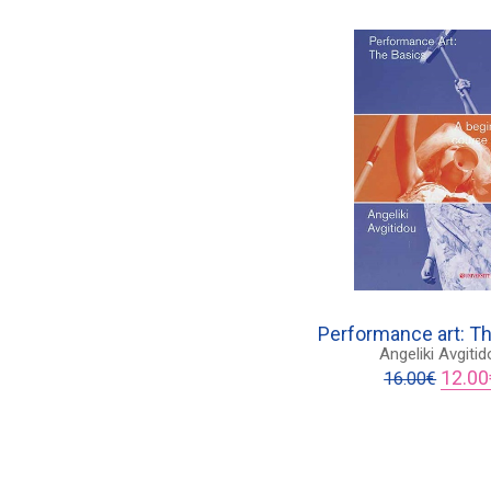
Performance art: T
Angeliki Avgitid
Origina
12.00
16.00
€
price
was:
16.00€.