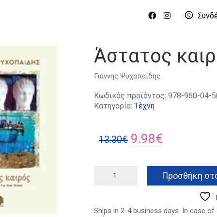
Συνδ
Άστατος και
Γιάννης Ψυχοπαίδης
Κωδικός προϊόντος:
978-960-04-5
Κατηγορία:
Τέχνη
Original
Η
9.98
€
13.30
€
price
τρέχουσα
was:
τιμή
Άστατος
Προσθήκη στο
καιρός
13.30€.
είναι:
ποσότητα
9.98€.
Ships in 2-4 business days. In case of