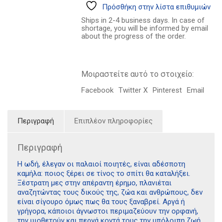
επιμύθιο
Πρόσθήκη στην λίστα επιθυμιών
ποσότητα
Ships in 2-4 business days. In case of
shortage, you will be informed by email
about the progress of the order.
Μοιραστείτε αυτό το στοιχείο:
Facebook
Twitter X
Pinterest
Email
Περιγραφή
Επιπλέον πληροφορίες
Περιγραφή
Η ωδή, έλεγαν οι παλαιοί ποιητές, είναι αδέσποτη
καμήλα: ποιος ξέρει σε τίνος το σπίτι θα καταλήξει.
Ξέστρατη μες στην απέραντη έρημο, πλανιέται
αναζητώντας τους δικούς της, ζώα και ανθρώπους, δεν
είναι σίγουρο όμως πως θα τους ξαναβρεί. Αργά ή
γρήγορα, κάποιοι άγνωστοι περιμαζεύουν την ορφανή,
την υιοθετούν και περνά κοντά τους την υπόλοιπη ζωή