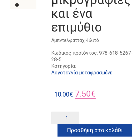
και ένα
επιμύθιο
Αμπντελφαττάχ Κιλιτό
Κωδικός προϊόντος:
978-618-5267-
28-5
Κατηγορία:
Λογοτεχνία μεταφρασμένη
Original
Η
7.50
€
10.00
€
price
τρέχουσα
was:
τιμή
Αρχαιολογία:
Alternative:
Δώδεκα
10.00€.
είναι:
μικρογραφίες
Προσθήκη στο καλάθι
7.50€.
και
ένα