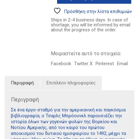
8.75€.
μέχρι
τους
Πρόσθήκη στην λίστα επιθυμιών
πολέμους
Ships in 2-4 business days. In case of
του
shortage, you will be informed by email
Μαύρου
about the progress of the order.
Γερακιού
ποσότητα
Μοιραστείτε αυτό το στοιχείο:
Facebook
Twitter X
Pinterest
Email
Περιγραφή
Επιπλέον πληροφορίες
Περιγραφή
Σε ένα έργο-σταθμό για την αμερικανική και παγκόσμια
βιβλιογραφία, ο Τσαρλς Μπρόουνελ παρουσιάζει την
ιστορία όλων των γηγενών φυλών της Βορείου και
Νοτίου Αμερικής, από τον καιρό του πρώτου
αποικισμού του δυτικού ημισφαιρίου το 1492, μέχρι τα