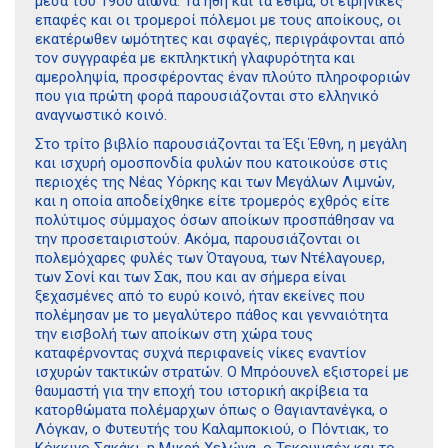
μέσα του 19ου αιώνα. Τα ήθη και τα έθιμα, οι ειρηνικές
επαφές και οι τρομεροί πόλεμοι με τους αποίκους, οι
εκατέρωθεν ωμότητες και σφαγές, περιγράφονται από
τον συγγραφέα με εκπληκτική γλαφυρότητα και
αμεροληψία, προσφέροντας έναν πλούτο πληροφοριών
που για πρώτη φορά παρουσιάζονται στο ελληνικό
αναγνωστικό κοινό.
Στο τρίτο βιβλίο παρουσιάζονται τα Έξι Έθνη, η μεγάλη
και ισχυρή ομοσπονδία φυλών που κατοικούσε στις
περιοχές της Νέας Υόρκης και των Μεγάλων Λιμνών,
και η οποία αποδείχθηκε είτε τρομερός εχθρός είτε
πολύτιμος σύμμαχος όσων αποίκων προσπάθησαν να
την προσεταιριστούν. Ακόμα, παρουσιάζονται οι
πολεμόχαρες φυλές των Όταγουα, των Ντέλαγουερ,
των Σονί και των Σακ, που και αν σήμερα είναι
ξεχασμένες από το ευρύ κοινό, ήταν εκείνες που
πολέμησαν με το μεγαλύτερο πάθος και γενναιότητα
την εισβολή των αποίκων στη χώρα τους
καταφέρνοντας συχνά περιφανείς νίκες εναντίον
ισχυρών τακτικών στρατών. Ο Μπρόουνελ εξιστορεί με
θαυμαστή για την εποχή του ιστορική ακρίβεια τα
κατορθώματα πολέμαρχων όπως ο Θαγιαντανέγκα, ο
Λόγκαν, ο Φυτευτής του Καλαμποκιού, ο Πόντιακ, το
Κόκκινο Σακάκι, η Μικρή Χελώνα, ο Τεκουμσέχ και το