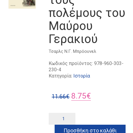
πολέμους του
Μαύρου
Γερακιού
Τσαρλς Ν.Γ. Μπρόουνελ
Κωδικός προϊόντος:
978-960-303-
230-4
Κατηγορία:
Ιστορία
Original
Η
8.75
€
11.66
€
price
τρέχουσα
was:
τιμή
Από
Alternative:
τα
11.66€.
είναι:
έξι
Προσθήκη στο καλάθι
έθνη