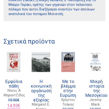
Μαύρο Γεράκι, ηγέτης των γηγενών στον τελευταίο
πόλεμο που αυτοί διεξήγαγαν εναντίον των αποίκων
ανατολικά του ποταμού Μισισιπή.
Διδότου 34, Αθήνα 106 80
Σχετικά προϊόντα
21 1750 8340
kombrai.bs@gmail.com
Πολιτική προστασίας δεδομένων
Πολιτική επιστροφών
Εμφύλια
Η
Με το
Μικρή
Τρόποι Πληρωμής
πάθη
κοινωνική
βλέμμα
ιστορία
οργάνωση
στην
της
Νίκος Α.
Όροι χρήσης
της
Ευρώπη
Μεσογείου
Μαραντζίδης
εξορίας
Χρήστος
Jeremy
Αποστολές
19.90
€
Margaret E.
Τσάκας
Black
Original
Η
14.93
€