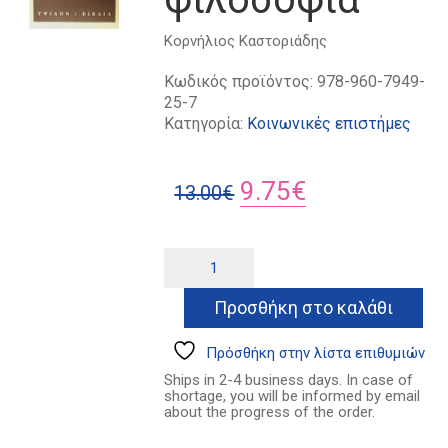
Κορνήλιος Καστοριάδης
Κωδικός προϊόντος:
978-960-7949-
25-7
Κατηγορία:
Κοινωνικές επιστήμες
Original
Η
9.75
€
13.00
€
price
τρέχουσα
was:
τιμή
Ανθρωπολογία,
Alternative:
πολιτική,
13.00€.
είναι:
φιλοσοφία
Προσθήκη στο καλάθι
9.75€.
ποσότητα
Πρόσθήκη στην λίστα επιθυμιών
Ships in 2-4 business days. In case of
shortage, you will be informed by email
about the progress of the order.