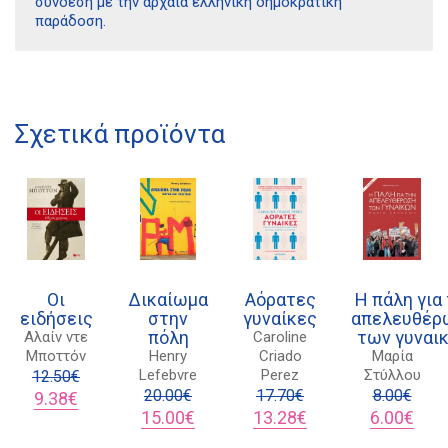
σύνδεση με την αρχαία ελληνική δημοκρατική
παράδοση.
Σχετικά προϊόντα
Διδότου 34, Αθήνα 106 80
21 1750 8340
kombrai.bs@gmail.com
Οι
Δικαίωμα
Αόρατες
Η πάλη για
ειδήσεις
στην
γυναίκες
απελευθέρ
Πολιτική προστασίας δεδομένων
πόλη
των γυναι
Αλαίν ντε
Caroline
Μποττόν
Henry
Criado
Μαρία
Πολιτική επιστροφών
Lefebvre
Perez
Στύλλου
12.50
€
Original
Η
20.00
€
17.70
€
8.00
€
9.38
€
Τρόποι Πληρωμής
price
τρέχουσα
Original
Η
Original
Η
Original
Η
15.00
€
13.28
€
6.00
€
was:
τιμή
price
τρέχουσα
price
τρέχουσα
price
τρέχ
Όροι χρήσης