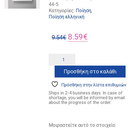
44-5
Κατηγορίες:
Ποίηση
,
Ποίηση ελληνική
Original
Η
8.59
€
9.54
€
price
τρέχουσα
was:
τιμή
Ακριτικό
Alternative:
ποσότητα
9.54€.
είναι:
Προσθήκη στο καλάθι
8.59€.
Πρόσθήκη στην λίστα επιθυμιών
Ships in 2-4 business days. In case of
shortage, you will be informed by email
about the progress of the order.
Μοιραστείτε αυτό το στοιχείο: