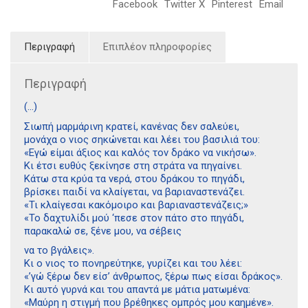
Facebook
Twitter X
Pinterest
Email
Περιγραφή
Επιπλέον πληροφορίες
Περιγραφή
(…)
Σιωπή μαρμάρινη κρατεί, κανένας δεν σαλεύει,
μονάχα ο νιος σηκώνεται και λέει του βασιλιά του:
«Εγώ είμαι άξιος και καλός τον δράκο να νικήσω».
Κι έτσι ευθύς ξεκίνησε στη στράτα να πηγαίνει.
Κάτω στα κρύα τα νερά, στου δράκου το πηγάδι,
βρίσκει παιδί να κλαίγεται, να βαριαναστενάζει.
«Τι κλαίγεσαι κακόμοιρο και βαριαναστενάζεις;»
«Το δαχτυλίδι μού ‘πεσε στον πάτο στο πηγάδι,
παρακαλώ σε, ξένε μου, να σέβεις
να το βγάλεις».
Κι ο νιος το πονηρεύτηκε, γυρίζει και του λέει:
«’γώ ξέρω δεν είσ’ άνθρωπος, ξέρω πως είσαι δράκος».
Κι αυτό γυρνά και του απαντά με μάτια ματωμένα:
«Μαύρη η στιγμή που βρέθηκες ομπρός μου καημένε».