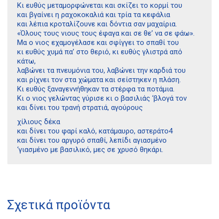
Κι ευθύς μεταμορφώνεται και σκίζει το κορμί του
και βγαίνει η ραχοκοκαλιά και τρία τα κεφάλια
και λέπια κροταλίζουνε και δόντια σαν μαχαίρια.
«Όλους τους νιους τους έφαγα και σε θε’ να σε φάω».
Μα ο νιος εχαμογέλασε και σφίγγει το σπαθί του
κι ευθύς χυμά πα’ στο θεριό, κι ευθύς γλιστρά από
κάτω,
λαβώνει τα πνευμόνια του, λαβώνει την καρδιά του
και ρίχνει τον στα χώματα και σείστηκεν η πλάση.
Κι ευθύς ξαναγεννήθηκαν τα στέρφα τα ποτάμια.
Κι ο νιος γελώντας γύρισε κι ο βασιλιάς ‘βλογά τον
και δίνει του τρανή στρατιά, αγούρους
χίλιους δέκα
και δίνει του φαρί καλό, κατάμαυρο, αστεράτο4
και δίνει του αργυρό σπαθί, λεπίδι αγιασμένο
‘γιασμένο με βασιλικό, μες σε χρυσό θηκάρι.
Διδότου 34, Αθήνα 106 80
21 1750 8340
Σχετικά προϊόντα
kombrai.bs@gmail.com