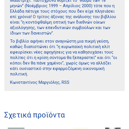
Μάαστριχτ. Ταυτόχρονα θυμίζει το “θαύμα των 18
μηνών” (Νοέμβριος 1999 – Απρίλιος 2000) τότε που η
Ελλάδα πέτυχε τους στόχους που δεν είχε πλησιάσει
επί χρόνια! Ο τρίτος άξονας της ανάλυσης του βιβλίου
είναι “η κοντόφθαλμη οπτική των διεθνών οίκων
αξιολόγησης, των επενδυτικών συμβούλων και των
ίδιων των δανειστών”.
Το βιβλίο αφήνει στον αναγνώστη μια πικρή γεύση,
καθώς διαπιστώνει ότι “η ευρωπαϊκή πολιτική ελίτ
εφευρίσκει νέες αφηγήσεις για να καθησυχάσει τους
πολίτες ότι η κρίση σύντομα θα ξεπεραστεί” και ότι “οι
κόποι δεν θα πάνε χαμένοι”, χωρίς όμως να αλλάζει
κάτι ουσιαστικό στην εφαρμοζόμενη οικονομική
πολιτική.
Κωνσταντίνος Μαργιόλης, RSS
Διδότου 34, Αθήνα 106 80
Σχετικά προϊόντα
21 1750 8340
kombrai.bs@gmail.com