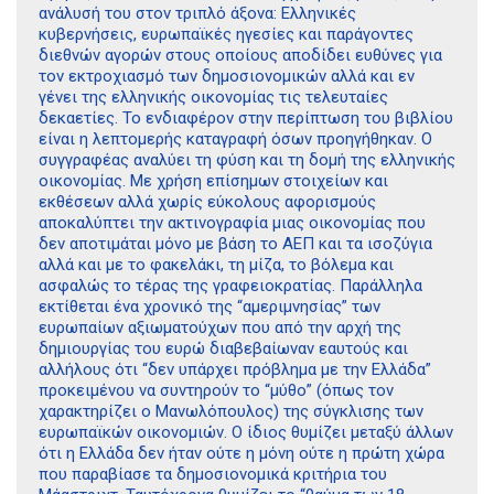
ανάλυσή του στον τριπλό άξονα: Ελληνικές
κυβερνήσεις, ευρωπαϊκές ηγεσίες και παράγοντες
διεθνών αγορών στους οποίους αποδίδει ευθύνες για
τον εκτροχιασμό των δημοσιονομικών αλλά και εν
γένει της ελληνικής οικονομίας τις τελευταίες
δεκαετίες. Το ενδιαφέρον στην περίπτωση του βιβλίου
είναι η λεπτομερής καταγραφή όσων προηγήθηκαν. Ο
συγγραφέας αναλύει τη φύση και τη δομή της ελληνικής
οικονομίας. Με χρήση επίσημων στοιχείων και
εκθέσεων αλλά χωρίς εύκολους αφορισμούς
αποκαλύπτει την ακτινογραφία μιας οικονομίας που
δεν αποτιμάται μόνο με βάση το ΑΕΠ και τα ισοζύγια
αλλά και με το φακελάκι, τη μίζα, το βόλεμα και
ασφαλώς το τέρας της γραφειοκρατίας. Παράλληλα
εκτίθεται ένα χρονικό της “αμεριμνησίας” των
ευρωπαίων αξιωματούχων που από την αρχή της
δημιουργίας του ευρώ διαβεβαίωναν εαυτούς και
αλλήλους ότι “δεν υπάρχει πρόβλημα με την Ελλάδα”
προκειμένου να συντηρούν το “μύθο” (όπως τον
χαρακτηρίζει ο Μανωλόπουλος) της σύγκλισης των
ευρωπαϊκών οικονομιών. Ο ίδιος θυμίζει μεταξύ άλλων
ότι η Ελλάδα δεν ήταν ούτε η μόνη ούτε η πρώτη χώρα
που παραβίασε τα δημοσιονομικά κριτήρια του