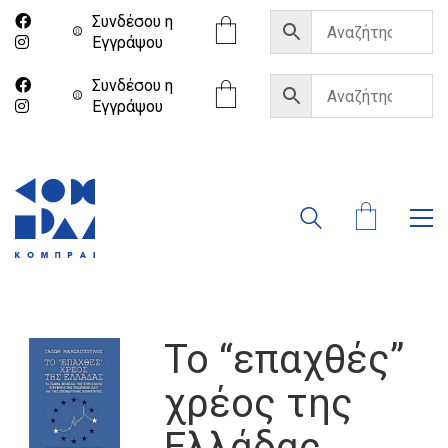
Συνδέσου η
Eγγράψου
Συνδέσου η
Eγγράψου
Το “επαχθές”
χρέος της
Ελλάδας