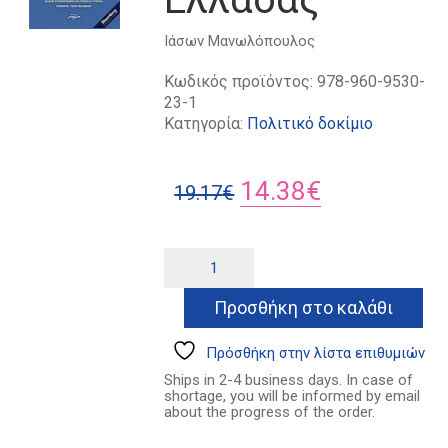
Ιάσων Μανωλόπουλος
Κωδικός προϊόντος:
978-960-9530-
23-1
Κατηγορία:
Πολιτικό δοκίμιο
Original
Η
14.38
€
19.17
€
price
τρέχουσα
was:
τιμή
Το
Alternative:
"επαχθές"
19.17€.
είναι:
χρέος
Προσθήκη στο καλάθι
14.38€.
της
Ελλάδας
ποσότητα
Πρόσθήκη στην λίστα επιθυμιών
Ships in 2-4 business days. In case of
shortage, you will be informed by email
about the progress of the order.