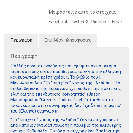
Μοιραστείτε αυτό το στοιχείο:
Facebook
Twitter X
Pinterest
Email
Περιγραφή
Επιπλέον πληροφορίες
Περιγραφή
Πολλές είναι οι αναλύσεις που γράφτηκαν και ακόμα
περισσότερες αυτές που θα γραφτούν για την ελληνική
και ευρωπαϊκή κρίση χρέους. Το βιβλίο του Ι.
Μανωλόπουλου “Το “επαχθές” χρέος της Ελλάδας – Τα
σαθρά θεμέλια της Ευρωζώνης, η ευθύνη της πολιτικής
ελίτ και της επενδυτικής κοινότητας” (Jason
Manolopoulos “Greece’s “odious” debt”), διαθέτει το
πλεονέκτημα ότι ο συγγραφέας δεν “χαϊδεύει τα αφτιά”
του (Έλληνα) αναγνώστη.
“Το “επαχθές” χρέος της Ελλάδας” δεν είναι γραμμένο
από κάποιον αντικαπιταλιστή ή πολέμιο της ελεύθερης
αγοράς. Κάθε άλλο. Ωστόσο ο συγγραφέας βασίζει την