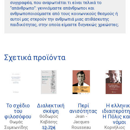
συγγραφέα, που αναρωτιέται τι είναι τελικά το
“απάνθρωπο”: γεννιόμαστε απάνθρωποι και
ανθρωποποιούμαστε από τους κοινωνικούς θεσμούς ή
αυτοί μας στερούν την ανθρωπιά μιας ατιθάσευτης
παιδικότητας, στην οποία είμαστε διηνεκώς χρεώστες;
Σχετικά προϊόντα
Διδότου 34, Αθήνα 106 80
21 1750 8340
kombrai.bs@gmail.com
To σχέδιο
Διαλεκτική
Περί
Η ελληνι
του
σκέψη
ανισότητας
ιδιαιτερότη
Πολιτική προστασίας δεδομένων
φιλοσόφου
Η Πόλις και
Θόδωρος
Jean -
νόμοι
Θωμάς
Καβάσης
Jacques
Πολιτική επιστροφών
Συμεωνίδης
Rousseau
Κορνήλιος
12.72
€