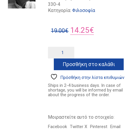
330-4
Κατηγορία:
Φιλοσοφία
Original
Η
14.25
€
19.00
€
price
τρέχουσα
was:
τιμή
Το
Alternative:
απάνθρωπο
19.00€.
είναι:
ποσότητα
Προσθήκη στο καλάθι
14.25€.
Πρόσθήκη στην λίστα επιθυμιών
Ships in 2-4 business days. In case of
shortage, you will be informed by email
about the progress of the order.
Μοιραστείτε αυτό το στοιχείο:
Facebook
Twitter X
Pinterest
Email