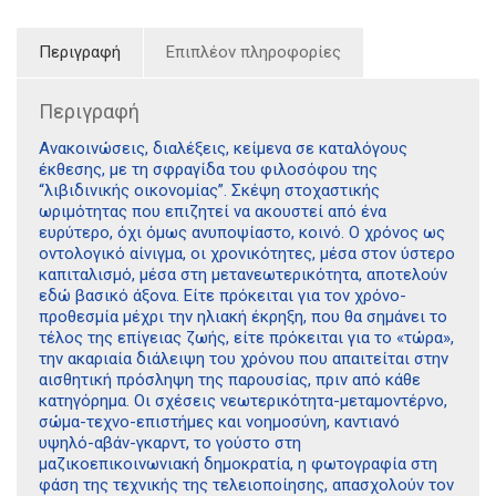
Περιγραφή
Επιπλέον πληροφορίες
Περιγραφή
Ανακοινώσεις, διαλέξεις, κείμενα σε καταλόγους
έκθεσης, με τη σφραγίδα του φιλοσόφου της
“λιβιδινικής οικονομίας”. Σκέψη στοχαστικής
ωριμότητας που επιζητεί να ακουστεί από ένα
ευρύτερο, όχι όμως ανυποψίαστο, κοινό. Ο χρόνος ως
οντολογικό αίνιγμα, οι χρονικότητες, μέσα στον ύστερο
καπιταλισμό, μέσα στη μετανεωτερικότητα, αποτελούν
εδώ βασικό άξονα. Είτε πρόκειται για τον χρόνο-
προθεσμία μέχρι την ηλιακή έκρηξη, που θα σημάνει το
τέλος της επίγειας ζωής, είτε πρόκειται για το «τώρα»,
την ακαριαία διάλειψη του χρόνου που απαιτείται στην
αισθητική πρόσληψη της παρουσίας, πριν από κάθε
κατηγόρημα. Οι σχέσεις νεωτερικότητα-μεταμοντέρνο,
σώμα-τεχνο-επιστήμες και νοημοσύνη, καντιανό
υψηλό-αβάν-γκαρντ, το γούστο στη
μαζικοεπικοινωνιακή δημοκρατία, η φωτογραφία στη
φάση της τεχνικής της τελειοποίησης, απασχολούν τον