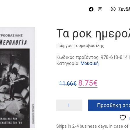
Συνδ
Τα ροκ ημερο
Γιώργος Τουρκοβασίλης
Κωδικός προϊόντος:
978-618-8141
Κατηγορία:
Μουσική
Original
Η
8.75
€
11.66
€
price
τρέχουσα
was:
τιμή
Τα
Προσθήκη στο
ροκ
11.66€.
είναι:
ημερολόγια
8.75€.
ποσότητα
Ships in 2-4 business days. In case of