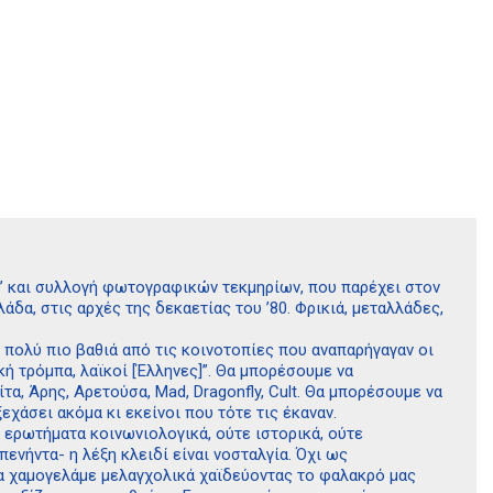
ς’ και συλλογή φωτογραφικών τεκμηρίων, που παρέχει στον
δα, στις αρχές της δεκαετίας του ’80. Φρικιά, μεταλλάδες,
 πολύ πιο βαθιά από τις κοινοτοπίες που αναπαρήγαγαν οι
κή τρόμπα, λαϊκοί [Έλληνες]”. Θα μπορέσουμε να
, Άρης, Αρετούσα, Mad, Dragonfly, Cult. Θα μπορέσουμε να
άσει ακόμα κι εκείνοι που τότε τις έκαναν.
 ερωτήματα κοινωνιολογικά, ούτε ιστορικά, ούτε
ενήντα- η λέξη κλειδί είναι νοσταλγία. Όχι ως
α χαμογελάμε μελαγχολικά χαϊδεύοντας το φαλακρό μας