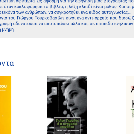
ιωτική αφετηρία. Ως αφορμή για την αφήγηση μιας βιογραφίας που
εί όταν κυκλοφόρησε το βιβλίο, η λέξη κλειδί είναι μύθος. Και ο
οεικόνα των ανθρώπων, να συγκροτηθεί ένα είδος αυτογνωσίας…
όγια του Γιώργου Τουρκοβασίλη, είναι ένα αντι-αρχείο που διασώ
γραφή αδυνατούσε να αποτυπώσει αλλά και, σε επίπεδο ενήλικων
 μνήμη.
όντα