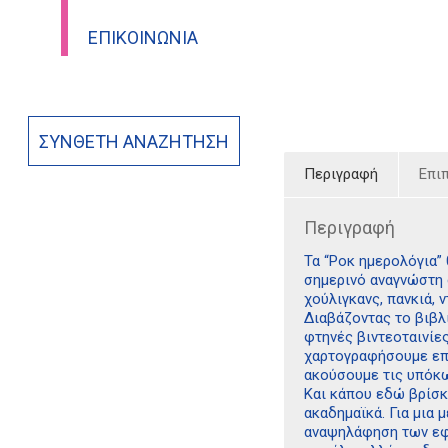
ΕΠΙΚΟΙΝΩΝΊΑ
ΣΎΝΘΕΤΗ ΑΝΑΖΉΤΗΣΗ
Περιγραφή
Επι
Περιγραφή
Τα “Ροκ ημερολόγια”
σημερινό αναγνώστη σ
χούλιγκανς, πανκιά, 
Διαβάζοντας το βιβλί
φτηνές βιντεοταινίες
χαρτογραφήσουμε επα
ακούσουμε τις υπόκω
Και κάπου εδώ βρίσκε
ακαδημαϊκά. Για μια 
αναψηλάφηση των εφη