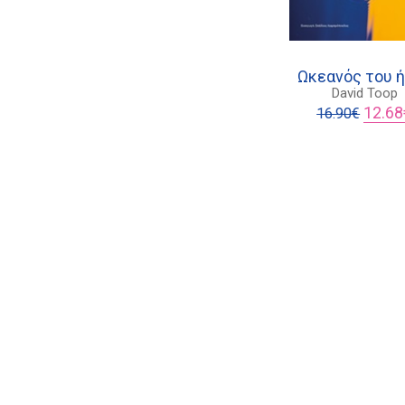
Ωκεανός του 
David Toop
Origina
12.68
16.90
€
price
was:
16.90€.