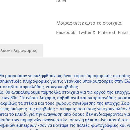
order.
Μοιραστείτε αυτό το στοιχείο:
Facebook
Twitter X
Pinterest
Email
πλέον πληροφορίες
 θα μπορούσαν να εκληφθούν ως ένας τόμος ‘προφορικής ιστορία
ημαντικές πληροφορίες για τις νεανικές υποκουλτούρες στην Ελλά
ντισκόβιοι-καρεκλάδες, νιουγουεηβάδες.
ο, θα ανακαλύψουμε πάμπολλα στοιχεία για τις αργκό της εποχής,
 των 80s: “Τσινάρια, λεχάρια, σαβαθιανοί και σκορπιονάδες, μουσι
κριβώς τα στέκια και τους χώρους συνεύρεσης της εποχής: Σοφίτα
φες σκέψεις της εφηβείας – σκέψεις που ίσως να έχουν πλέον ξεχ
ται το κλειδί για την ανάγνωση από όσους δεν ενδιαφέρονται για
μερίδα των σημερινών αναγνωστών -όσων η ηλικία είναι κοντά στα π
βικών εμπειριών -σαν να κοιτάμε τις παλιές φωτογραφίες και ν