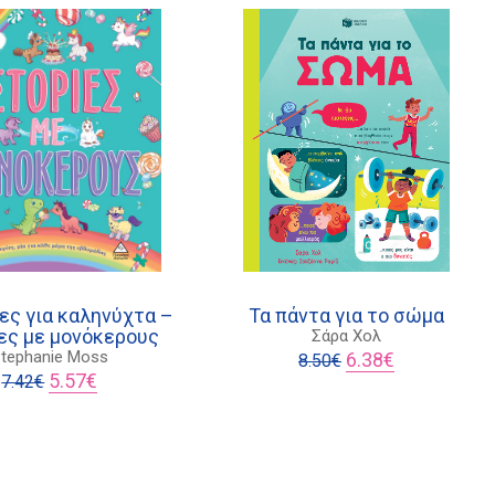
ίες για καληνύχτα –
Τα πάντα για το σώμα
ες με μονόκερους
Σάρα Χολ
Original
Η
tephanie Moss
6.38
€
8.50
€
Original
Η
price
τρέχουσα
5.57
€
7.42
€
price
τρέχουσα
was:
τιμή
was:
τιμή
8.50€.
είναι:
7.42€.
είναι:
6.38€.
5.57€.