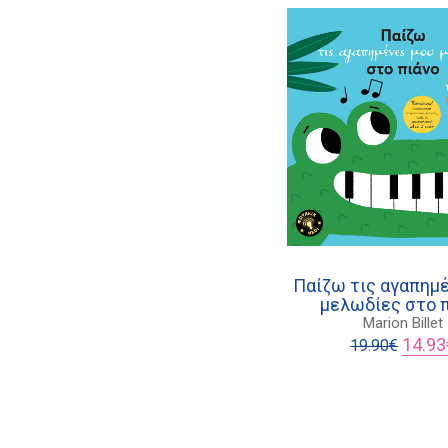
Παίζω τις αγαπημ
μελωδίες στο 
Marion Billet
Origina
14.93
19.90
€
price
was:
19.90€.