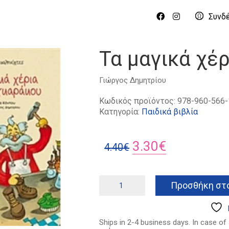
Συνδ
Τα μαγικά χέ
Γιώργος Δημητρίου
Κωδικός προϊόντος:
978-960-566-
Κατηγορία:
Παιδικά βιβλία
Original
Η
3.30
€
4.40
€
price
τρέχουσα
was:
τιμή
Τα
Προσθήκη στο
μαγικά
4.40€.
είναι:
χέρια
3.30€.
του
τσαγκαράκου
Ships in 2-4 business days. In case of
ποσότητα