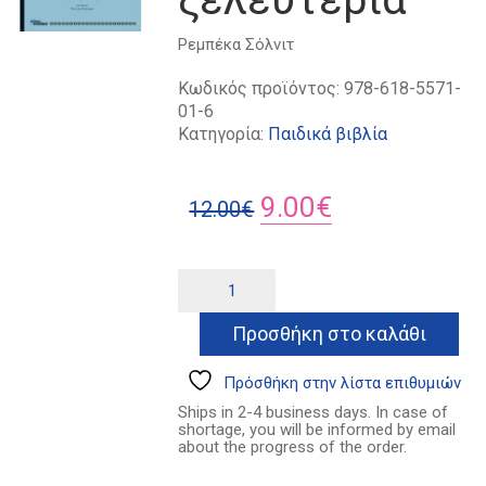
Ρεμπέκα Σόλνιτ
Κωδικός προϊόντος:
978-618-5571-
01-6
Κατηγορία:
Παιδικά βιβλία
Original
Η
9.00
€
12.00
€
price
τρέχουσα
was:
τιμή
Σταχτοπούτα
Alternative:
φτου
12.00€.
είναι:
ξελευτερία
Προσθήκη στο καλάθι
9.00€.
ποσότητα
Πρόσθήκη στην λίστα επιθυμιών
Ships in 2-4 business days. In case of
shortage, you will be informed by email
about the progress of the order.