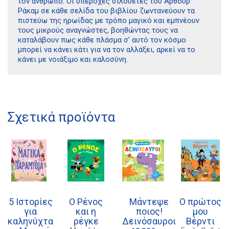
τον άνθρωπο. Οι υπέροχες σιλουέτες του Άρθουρ
Ράκαμ σε κάθε σελίδα του βιβλίου ζωντανεύουν τα
πιστεύω της ηρωίδας με τρόπο μαγικό και εμπνέουν
τους μικρούς αναγνώστες, βοηθώντας τους να
καταλάβουν πως κάθε πλάσμα σ’ αυτό τον κόσμο
μπορεί να κάνει κάτι για να τον αλλάξει, αρκεί να το
κάνει με νοιάξιμο και καλοσύνη.
Διδότου 34, Αθήνα 106 80
Σχετικά προϊόντα
21 1750 8340
kombrai.bs@gmail.com
Πολιτική προστασίας δεδομένων
Πολιτική επιστροφών
5 Ιστορίες
Ο Ρένος
Μάντεψε
Ο πρώτος
Τρόποι Πληρωμής
για
και η
ποιος!
μου
καληνύχτα
ρέγκε
Δεινόσαυροι
Βέρντι
Όροι χρήσης