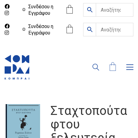
Συνδέσου η
Eγγράψου
Συνδέσου η
Eγγράψου
Σταχτοπούτα
φτου
ξελευτερία