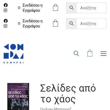
Συνδέσου η
Eγγράψου
Συνδέσου η
Eγγράψου
Σελίδες από
το χάος
Ουίλιαμ Μπάροουζ