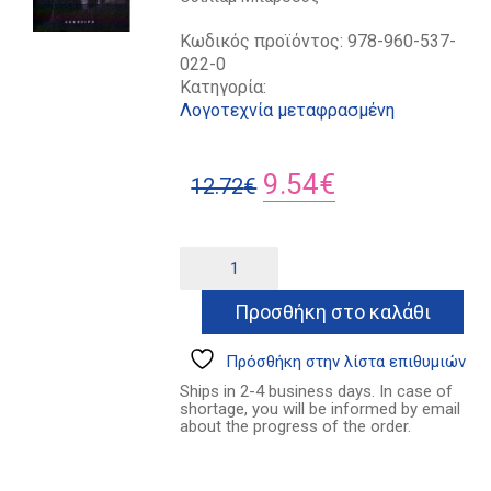
Κωδικός προϊόντος:
978-960-537-
022-0
Κατηγορία:
Λογοτεχνία μεταφρασμένη
Original
Η
9.54
€
12.72
€
price
τρέχουσα
was:
τιμή
Σελίδες
Alternative:
από
12.72€.
είναι:
το
Προσθήκη στο καλάθι
9.54€.
χάος
ποσότητα
Πρόσθήκη στην λίστα επιθυμιών
Ships in 2-4 business days. In case of
shortage, you will be informed by email
about the progress of the order.