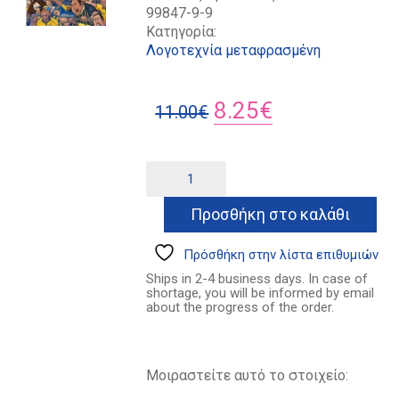
99847-9-9
Κατηγορία:
Λογοτεχνία μεταφρασμένη
Original
Η
8.25
€
11.00
€
price
τρέχουσα
was:
τιμή
Puro
Alternative:
Futbol
11.00€.
είναι:
ποσότητα
Προσθήκη στο καλάθι
8.25€.
Πρόσθήκη στην λίστα επιθυμιών
Ships in 2-4 business days. In case of
shortage, you will be informed by email
about the progress of the order.
Μοιραστείτε αυτό το στοιχείο: