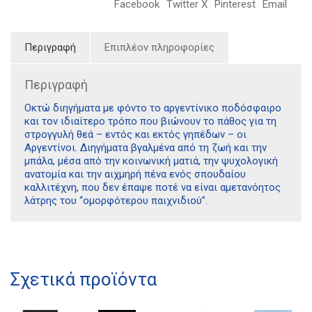
Facebook
Twitter X
Pinterest
Email
Περιγραφή
Επιπλέον πληροφορίες
Περιγραφή
Οκτώ διηγήματα με φόντο το αργεντίνικο ποδόσφαιρο
και τον ιδιαίτερο τρόπο που βιώνουν το πάθος για τη
στρογγυλή θεά – εντός και εκτός γηπέδων – οι
Αργεντίνοι. Διηγήματα βγαλμένα από τη ζωή και την
μπάλα, μέσα από την κοινωνική ματιά, την ψυχολογική
ανατομία και την αιχμηρή πένα ενός σπουδαίου
καλλιτέχνη, που δεν έπαψε ποτέ να είναι αμετανόητος
λάτρης του “ομορφότερου παιχνιδιού”.
Διδότου 34, Αθήνα 106 80
Σχετικά προϊόντα
21 1750 8340
kombrai.bs@gmail.com