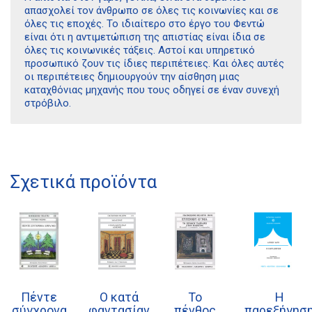
απασχολεί τον άνθρωπο σε όλες τις κοινωνίες και σε
όλες τις εποχές. Το ιδιαίτερο στο έργο του Φεντώ
είναι ότι η αντιμετώπιση της απιστίας είναι ίδια σε
όλες τις κοινωνικές τάξεις. Αστοί και υπηρετικό
προσωπικό ζουν τις ίδιες περιπέτειες. Και όλες αυτές
οι περιπέτειες δημιουργούν την αίσθηση μιας
καταχθόνιας μηχανής που τους οδηγεί σε έναν συνεχή
στρόβιλο.
Διδότου 34, Αθήνα 106 80
Σχετικά προϊόντα
21 1750 8340
kombrai.bs@gmail.com
Πολιτική προστασίας δεδομένων
Πολιτική επιστροφών
Πέντε
Ο κατά
Το
Η
σύγχρονα
φαντασίαν
πένθος
παρεξήγησ