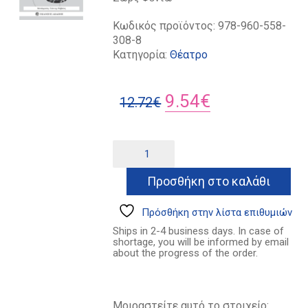
Κωδικός προϊόντος:
978-960-558-
308-8
Κατηγορία:
Θέατρο
Original
Η
9.54
€
12.72
€
price
τρέχουσα
was:
τιμή
Ψύλλοι
Alternative:
στ'
12.72€.
είναι:
αυτιά
Προσθήκη στο καλάθι
9.54€.
ποσότητα
Πρόσθήκη στην λίστα επιθυμιών
Ships in 2-4 business days. In case of
shortage, you will be informed by email
about the progress of the order.
Μοιραστείτε αυτό το στοιχείο: