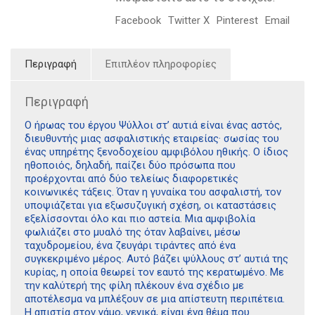
Facebook
Twitter X
Pinterest
Email
Περιγραφή
Επιπλέον πληροφορίες
Περιγραφή
Ο ήρωας του έργου Ψύλλοι στ’ αυτιά είναι ένας αστός,
διευθυντής μιας ασφαλιστικής εταιρείας· σωσίας του
ένας υπηρέτης ξενοδοχείου αμφιβόλου ηθικής. Ο ίδιος
ηθοποιός, δηλαδή, παίζει δύο πρόσωπα που
προέρχονται από δύο τελείως διαφορετικές
κοινωνικές τάξεις. Όταν η γυναίκα του ασφαλιστή, τον
υποψιάζεται για εξωσυζυγική σχέση, οι καταστάσεις
εξελίσσονται όλο και πιο αστεία. Μια αμφιβολία
φωλιάζει στο μυαλό της όταν λαβαίνει, μέσω
ταχυδρομείου, ένα ζευγάρι τιράντες από ένα
συγκεκριμένο μέρος. Αυτό βάζει ψύλλους στ’ αυτιά της
κυρίας, η οποία θεωρεί τον εαυτό της κερατωμένο. Με
την καλύτερή της φίλη πλέκουν ένα σχέδιο με
αποτέλεσμα να μπλέξουν σε μια απίστευτη περιπέτεια.
Η απιστία στον γάμο, γενικά, είναι ένα θέμα που