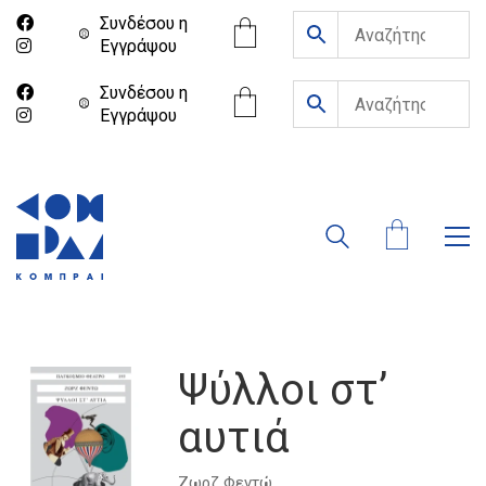
Συνδέσου η
Eγγράψου
Συνδέσου η
Eγγράψου
Ψύλλοι στ’
αυτιά
Ζωρζ Φεντώ