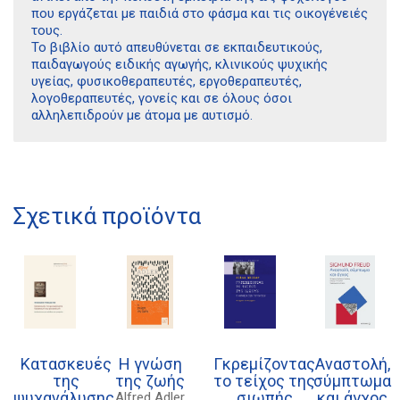
που εργάζεται με παιδιά στο φάσμα και τις οικογένειές
τους.
Το βιβλίο αυτό απευθύνεται σε εκπαιδευτικούς,
παιδαγωγούς ειδικής αγωγής, κλινικούς ψυχικής
υγείας, φυσικοθεραπευτές, εργοθεραπευτές,
λογοθεραπευτές, γονείς και σε όλους όσοι
αλληλεπιδρούν με άτομα με αυτισμό.
Διδότου 34, Αθήνα 106 80
Σχετικά προϊόντα
21 1750 8340
kombrai.bs@gmail.com
Πολιτική προστασίας δεδομένων
Πολιτική επιστροφών
Κατασκευές
Η γνώση
Γκρεμίζοντας
Αναστολή,
της
της ζωής
το τείχος της
σύμπτωμα
Τρόποι Πληρωμής
ψυχανάλυσης.
σιωπής
και άγχος
Alfred Adler