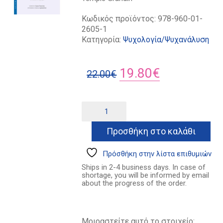
Κωδικός προϊόντος:
978-960-01-
2605-1
Κατηγορία:
Ψυχολογία/Ψυχανάλυση
Original
Η
19.80
€
22.00
€
price
τρέχουσα
was:
τιμή
Πλοήγηση
Alternative:
στον
22.00€.
είναι:
αυτισμό
Προσθήκη στο καλάθι
19.80€.
ποσότητα
Πρόσθήκη στην λίστα επιθυμιών
Ships in 2-4 business days. In case of
shortage, you will be informed by email
about the progress of the order.
Μοιραστείτε αυτό το στοιχείο: