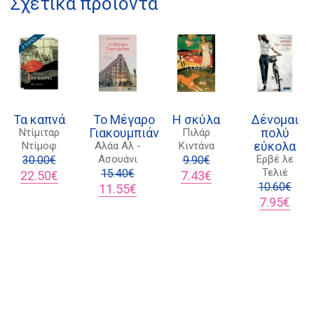
Σχετικά προϊόντα
Διδότου 34, Αθήνα 106 80
21 1750 8340
kombrai.bs@gmail.com
Τα καπνά
Το Μέγαρο
Η σκύλα
Δένομαι
Πολιτική προστασίας δεδομένων
Γιακουμπιάν
πολύ
Ντίμιταρ
Πιλάρ
εύκολα
Ντίμοφ
Αλάα Αλ -
Κιντάνα
Πολιτική επιστροφών
Ασουάνι
Ερβέ λε
30.00
€
9.90
€
Τελιέ
Original
Η
15.40
€
Original
Η
22.50
€
7.43
€
Τρόποι Πληρωμής
price
τρέχουσα
Original
Η
price
τρέχουσα
10.60
€
11.55
€
was:
τιμή
price
τρέχουσα
was:
τιμή
Original
Η
Όροι χρήσης
7.95
€
30.00€.
είναι:
was:
τιμή
9.90€.
είναι:
price
τρέχ
Αποστολές
22.50€.
15.40€.
είναι:
7.43€.
was:
τιμή
11.55€.
10.60€.
είναι
7.95€