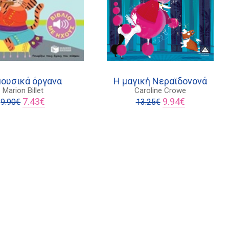
μουσικά όργανα
Η μαγική Νεραϊδονονά
Marion Billet
Caroline Crowe
Original
Η
Original
Η
7.43
€
9.94
€
9.90
€
13.25
€
price
τρέχουσα
price
τρέχουσα
was:
τιμή
was:
τιμή
9.90€.
είναι:
13.25€.
είναι:
7.43€.
9.94€.