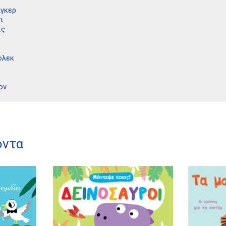
ιγκερ
ι
τς
όλεκ
ον
όντα