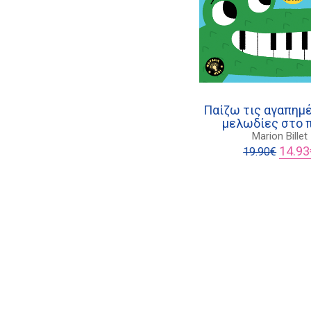
Παίζω τις αγαπημ
μελωδίες στο 
Marion Billet
Origina
14.93
19.90
€
price
was:
19.90€.