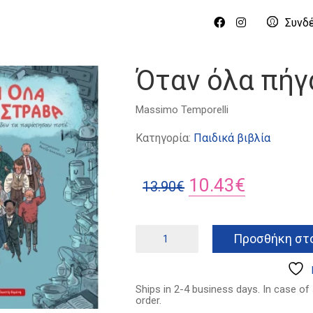
Συνδ
Όταν όλα πήγ
Massimo
Temporelli
Κατηγορία:
Παιδικά βιβλία
Original
Η
10.43
€
13.90
€
price
τρέχουσ
was:
τιμή
Όταν
Προσθήκη στο
όλα
13.90€.
είναι:
πήγαν
10.43€.
στραβά
ποσότητα
Ships in 2-4 business days. In case of
order.