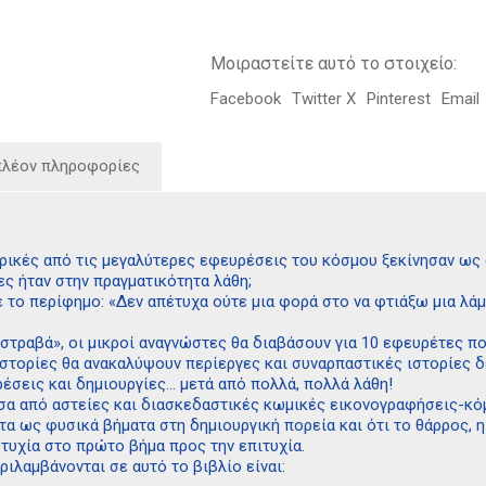
Μοιραστείτε αυτό το στοιχείο:
Facebook
Twitter X
Pinterest
Email
πλέον πληροφορίες
ερικές από τις μεγαλύτερες εφευρέσεις του κόσμου ξεκίνησαν ως 
ες ήταν στην πραγματικότητα λάθη;
 το περίφημο: «Δεν απέτυχα ούτε μια φορά στο να φτιάξω μια λάμ
στραβά», οι μικροί αναγνώστες θα διαβάσουν για 10 εφευρέτες πο
ιστορίες θα ανακαλύψουν περίεργες και συναρπαστικές ιστορίες
έσεις και δημιουργίες… μετά από πολλά, πολλά λάθη!
σα από αστείες και διασκεδαστικές κωμικές εικονογραφήσεις-κόμι
α ως φυσικά βήματα στη δημιουργική πορεία και ότι το θάρρος, η
τυχία στο πρώτο βήμα προς την επιτυχία.
ιλαμβάνονται σε αυτό το βιβλίο είναι: