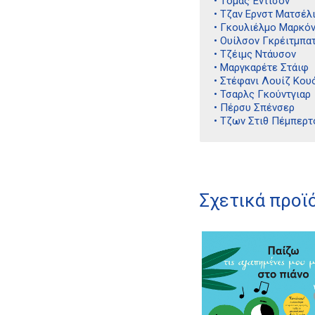
• Τόμας Έντισον
• Τζαν Ερνστ Ματσέλ
• Γκουλιέλμο Μαρκόν
• Ουίλσον Γκρέιτμπα
• Τζέιμς Ντάυσον
• Μαργκαρέτε Στάιφ
• Στέφανι Λουίζ Κου
• Τσαρλς Γκούντγιαρ
• Πέρσυ Σπένσερ
• Τζων Στιθ Πέμπερτ
Σχετικά προϊ