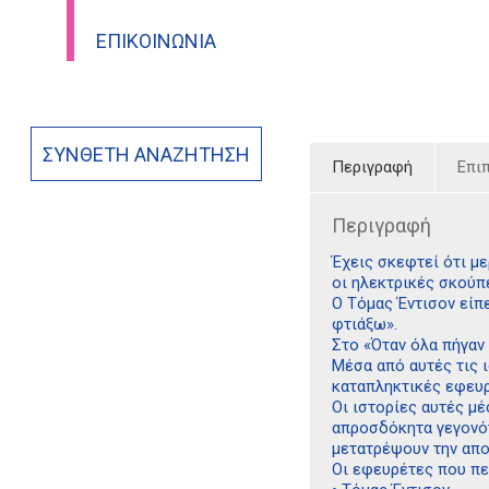
ΕΠΙΚΟΙΝΩΝΊΑ
ΣΎΝΘΕΤΗ ΑΝΑΖΉΤΗΣΗ
Περιγραφή
Επι
Περιγραφή
Έχεις σκεφτεί ότι μ
οι ηλεκτρικές σκούπ
Ο Τόμας Έντισον είπε
φτιάξω».
Στο «Όταν όλα πήγαν 
Μέσα από αυτές τις 
καταπληκτικές εφευρ
Οι ιστορίες αυτές μέ
απροσδόκητα γεγονότ
μετατρέψουν την απο
Οι εφευρέτες που περ