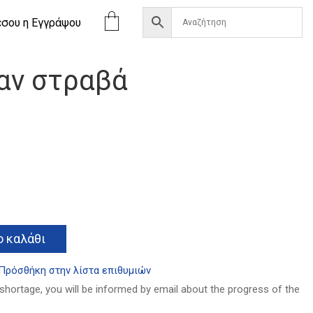
έσου η Eγγράψου
αν στραβά
α
Alternative:
 καλάθι
Πρόσθήκη στην λίστα επιθυμιών
 shortage, you will be informed by email about the progress of the