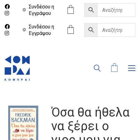
Συνδέσου η
Eγγράψου
Συνδέσου η
Eγγράψου
Όσα θα ήθελα
να ξέρει ο
γιος μου για