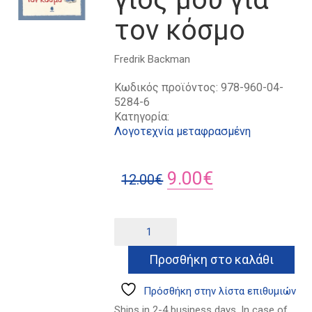
τον κόσμο
Fredrik Backman
Κωδικός προϊόντος:
978-960-04-
5284-6
Κατηγορία:
Λογοτεχνία μεταφρασμένη
Original
Η
9.00
€
12.00
€
price
τρέχουσα
was:
τιμή
Όσα
Alternative:
θα
12.00€.
είναι:
ήθελα
Προσθήκη στο καλάθι
9.00€.
να
ξέρει
ο
Πρόσθήκη στην λίστα επιθυμιών
γιος
Ships in 2-4 business days. In case of