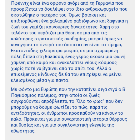
Πφέννιχ είναι ένα ορφανό αγόρι από τη Γερµανία που
προορίζεται να δουλέψει στο ίδιο ανθρακωρυχείο που
σκοτώθηκε ο πατέρας του. Όµως βρίσκει και
επιδιορθώνει ένα χαλασµένο ραδιόφωνο και ξαφνικά η
ζωή του γεµίζει καινούριες δυνατότητες. Χάρη στο
ταλέντο του κερδίζει µια θέση σε µια από τις
καλύτερες στρατιωτικές ακαδηµίες, µπορεί όµως να
κυνηγήσει το όνειρό του όποιο κι αν είναι το τίµηµα;
Εκατοντάδες χιλιόµετρα µακριά, σε µια οχυρωµένη
πόλη δίπλα στη θάλασσα, ένας γέρος ακούει µια φωνή
χαµένη από καιρό και ανακαλύπτει νέους κόσµους
χωρίς ποτέ να βγαίνει από το σπίτι του. Αλλά ο
επικείµενος κίνδυνος δε θα του επιτρέψει να µείνει
κλεισµένος µέσα για πάντα.
Με φόντο µια Ευρώπη που την καταπίνει σιγά σιγά ο Β΄
Παγκόσµιος πόλεµος, στην οποία οι ζωές
συγκρούονται απρόβλεπτα, το “Όλο το φως” που δεν
µπορούµε να δούµε φωτίζει το πώς, παρά τις
αντιξοότητες, οι άνθρωποι προσπαθούν να κάνουν το
καλό. Πρόκειται για µια συναρπαστική ιστορία θάρρους
και θυσίας και για µια συγκλονιστική ελεγεία της
αθωότητας.
Διδότου 34, Αθήνα 106 80