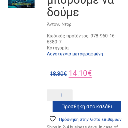
δούμε
Άντονυ Ντορ
Κωδικός προϊόντος:
978-960-16-
6380-7
Κατηγορία:
Λογοτεχνία μεταφρασμένη
Original
Η
14.10
€
18.80
€
price
τρέχουσα
was:
τιμή
Όλο
Alternative:
το
18.80€.
είναι:
φως
Προσθήκη στο καλάθι
14.10€.
που
δεν
μπορούμε
Πρόσθήκη στην λίστα επιθυμιών
να
Ships in 2-4 business days. In case of