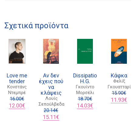
21 1750 8340
Σχετικά προϊόντα
kombrai.bs@gmail.com
Πολιτική προστασίας δεδομένων
Πολιτική επιστροφών
Τρόποι Πληρωμής
Love me
Αν δεν
Dissipatio
Κάφκα
tender
έχεις πού
H.G.
Φελίξ
Όροι χρήσης
να
Κονστάνς
Γκουίντο
Γκουατταρί
κλάψεις
Ντεμπρέ
Μορσέλι
Αποστολές
15.90
€
Λουίς
16.00
€
18.70
€
Original
Η
11.93
€
Σεπούλβεδα
Original
Η
Original
Η
price
τρέ
12.00
€
14.03
€
price
τρέχουσα
20.14
€
price
τρέχουσα
was:
τιμή
was:
τιμή
Original
Η
was:
τιμή
15.90€.
είναι
15.11
€
16.00€.
είναι:
price
τρέχουσα
18.70€.
είναι:
11.9
12.00€.
was:
τιμή
14.03€.
20.14€.
είναι: