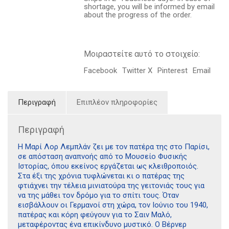
δούμε
shortage, you will be informed by email
ποσότητα
about the progress of the order.
Μοιραστείτε αυτό το στοιχείο:
Facebook
Twitter X
Pinterest
Email
Περιγραφή
Επιπλέον πληροφορίες
Περιγραφή
Η Μαρί Λορ Λεµπλάν ζει µε τον πατέρα της στο Παρίσι,
σε απόσταση αναπνοής από το Μουσείο Φυσικής
Ιστορίας, όπου εκείνος εργάζεται ως κλειθροποιός.
Στα έξι της χρόνια τυφλώνεται κι ο πατέρας της
φτιάχνει την τέλεια µινιατούρα της γειτονιάς τους για
να της µάθει τον δρόµο για το σπίτι τους. Όταν
εισβάλλουν οι Γερµανοί στη χώρα, τον Ιούνιο του 1940,
πατέρας και κόρη φεύγουν για το Σαιν Μαλό,
µεταφέροντας ένα επικίνδυνο µυστικό. Ο Βέρνερ