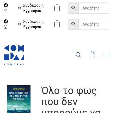
Συνδέσου η
Eγγράψου
Συνδέσου η
Eγγράψου
Όλο το φως
που δεν
μπορούμε να