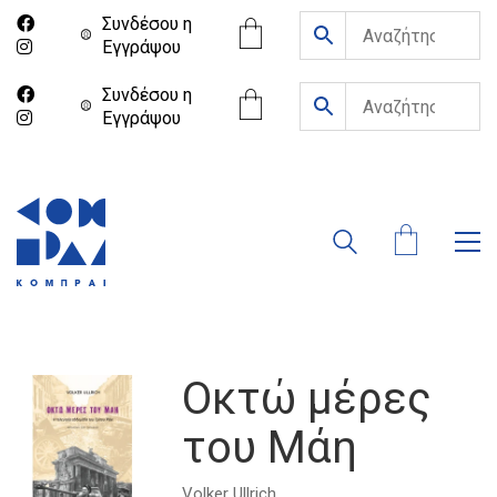
Συνδέσου η
Eγγράψου
Συνδέσου η
Eγγράψου
Οκτώ μέρες
του Μάη
Volker Ullrich