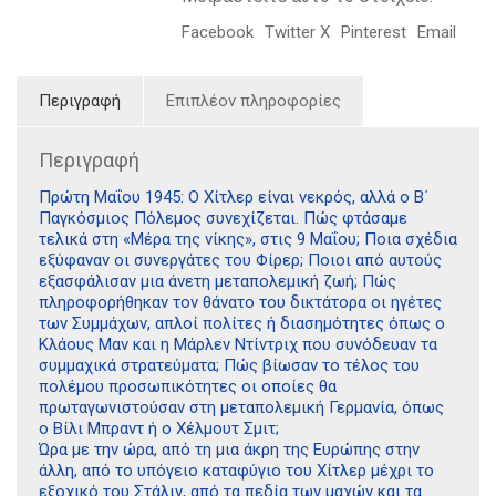
Facebook
Twitter X
Pinterest
Email
Περιγραφή
Επιπλέον πληροφορίες
Περιγραφή
Πρώτη Μαΐου 1945: Ο Χίτλερ είναι νεκρός, αλλά ο Β΄
Παγκόσμιος Πόλεμος συνεχίζεται. Πώς φτάσαμε
τελικά στη «Μέρα της νίκης», στις 9 Μαΐου; Ποια σχέδια
εξύφαναν οι συνεργάτες του Φίρερ; Ποιοι από αυτούς
εξασφάλισαν μια άνετη μεταπολεμική ζωή; Πώς
πληροφορήθηκαν τον θάνατο του δικτάτορα οι ηγέτες
των Συμμάχων, απλοί πολίτες ή διασημότητες όπως ο
Κλάους Μαν και η Μάρλεν Ντίντριχ που συνόδευαν τα
συμμαχικά στρατεύματα; Πώς βίωσαν το τέλος του
πολέμου προσωπικότητες οι οποίες θα
πρωταγωνιστούσαν στη μεταπολεμική Γερμανία, όπως
ο Βίλι Μπραντ ή ο Χέλμουτ Σμιτ;
Ώρα με την ώρα, από τη μια άκρη της Ευρώπης στην
άλλη, από το υπόγειο καταφύγιο του Χίτλερ μέχρι το
εξοχικό του Στάλιν, από τα πεδία των μαχών και τα