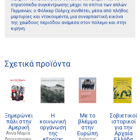
στρατόπεδα συγκέντρωσης μέχρι τα σπίτια των απλών
Γερμανών, ο Φόλκερ Ούλριχ συνθέτει, μέσα από πλήθος
μαρτυρίες και ντοκουμέντα, μια συναρπαστική εικόνα
της χαώδους περιόδου ανάμεσα στον πόλεμο και στην
ειρήνη.
Διδότου 34, Αθήνα 106 80
Σχετικά προϊόντα
21 1750 8340
kombrai.bs@gmail.com
Πολιτική προστασίας δεδομένων
Πολιτική επιστροφών
Ξημερώνει
Η
Με το
Σοβιετικοί
Τρόποι Πληρωμής
πάλι στην
κοινωνική
βλέμμα
ιστορικοί
Αμερική
οργάνωση
στην
για την
Όροι χρήσης
της
Ευρώπη
Αρχαία
Άννα Μαρία
εξορίας
Ελλάδα
Δρουμπούκη
Χρήστος
Αποστολές