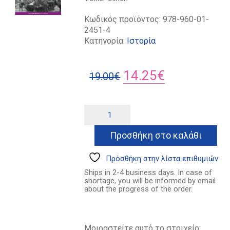
Κωδικός προϊόντος:
978-960-01-
2451-4
Κατηγορία:
Ιστορία
Original
Η
14.25
€
19.00
€
price
τρέχουσα
was:
τιμή
Οκτώ
Alternative:
μέρες
19.00€.
είναι:
του
Προσθήκη στο καλάθι
14.25€.
Μάη
ποσότητα
Πρόσθήκη στην λίστα επιθυμιών
Ships in 2-4 business days. In case of
shortage, you will be informed by email
about the progress of the order.
Μοιραστείτε αυτό το στοιχείο: