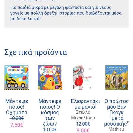
Για παιδιά μικρά με μεγάλη φαντασία και για νέους
γονείς με πολλή όρεξη! Ιστορίες που διαβάζονται μέσα
σε δέκα λεπτά!
Διδότου 34, Αθήνα 106 80
Σχετικά προϊόντα
21 1750 8340
kombrai.bs@gmail.com
Πολιτική προστασίας δεδομένων
Πολιτική επιστροφών
Μάντεψε
Μάντεψε
Ελεφαντάκι
Ο πρώτος
Τρόποι Πληρωμής
ποιος!
ποιος! Ο
με μαγιό!
μου Βαν
Οχήματα
κόσμος
Γκογκ
Στέλλα
Όροι χρήσης
των
“μετά
Μιχαηλίδου
10.00
€
ζώων
μουσικής”
Αποστολές
Original
Η
12.00
€
7.50
€
Mathieu
price
τρέχουσα
10.00
€
Original
Η
9.00
€