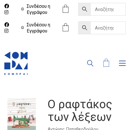
Συνδέσου η
Eγγράψου
Συνδέσου η
Eγγράψου
Ο ραφτάκος
των λέξεων
Αντώνης Παπαθεοδούλου