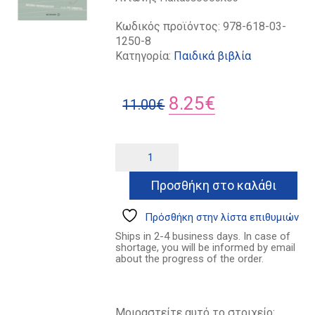
Κωδικός προϊόντος:
978-618-03-
1250-8
Κατηγορία:
Παιδικά βιβλία
Original
Η
8.25
€
11.00
€
price
τρέχουσα
was:
τιμή
Ο
Alternative:
ραφτάκος
11.00€.
είναι:
των
Προσθήκη στο καλάθι
8.25€.
λέξεων
ποσότητα
Πρόσθήκη στην λίστα επιθυμιών
Ships in 2-4 business days. In case of
shortage, you will be informed by email
about the progress of the order.
Μοιραστείτε αυτό το στοιχείο: