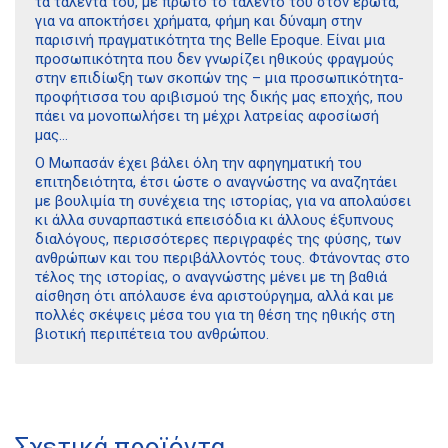
τα ταλέντα του, με πρώτο το ταλέντο του στον έρωτα,
για να αποκτήσει χρήματα, φήμη και δύναμη στην
παρισινή πραγματικότητα της Belle Epoque. Είναι μια
προσωπικότητα που δεν γνωρίζει ηθικούς φραγμούς
στην επιδίωξη των σκοπών της – μια προσωπικότητα-
προφήτισσα του αριβισμού της δικής μας εποχής, που
πάει να μονοπωλήσει τη μέχρι λατρείας αφοσίωσή
μας…
Ο Μωπασάν έχει βάλει όλη την αφηγηματική του
επιτηδειότητα, έτσι ώστε ο αναγνώστης να αναζητάει
με βουλιμία τη συνέχεια της ιστορίας, για να απολαύσει
κι άλλα συναρπαστικά επεισόδια κι άλλους έξυπνους
διαλόγους, περισσότερες περιγραφές της φύσης, των
ανθρώπων και του περιβάλλοντός τους. Φτάνοντας στο
τέλος της ιστορίας, ο αναγνώστης μένει με τη βαθιά
αίσθηση ότι απόλαυσε ένα αριστούργημα, αλλά και με
πολλές σκέψεις μέσα του για τη θέση της ηθικής στη
βιοτική περιπέτεια του ανθρώπου.
Διδότου 34, Αθήνα 106 80
Σχετικά προϊόντα