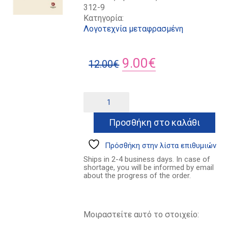
312-9
Κατηγορία:
Λογοτεχνία μεταφρασμένη
Original
Η
9.00
€
12.00
€
price
τρέχουσα
was:
τιμή
Ο
Alternative:
φιλαράκος
12.00€.
είναι:
ποσότητα
Προσθήκη στο καλάθι
9.00€.
Πρόσθήκη στην λίστα επιθυμιών
Ships in 2-4 business days. In case of
shortage, you will be informed by email
about the progress of the order.
Μοιραστείτε αυτό το στοιχείο: