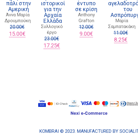
πάλι στην
ιστορικοί
έντυπο
αγελαδοτρ
kombrai.bs@gmail.com
Αμερική
για την
σε κρίση
του
Αρχαία
Ασπρόπυρ
Άννα Μαρία
Anthony
Ελλάδα
Δρουμπούκη
Grafton
Μαρία
Πολιτική προστασίας δεδομένων
Συλλογικό
Σαμπατακάκη
20.00
€
12.00
€
έργο
Original
Η
Original
Η
11.00
€
15.00
€
9.00
€
Πολιτική επιστροφών
price
τρέχουσα
23.00
€
price
τρέχουσα
Original
Η
8.25
€
was:
τιμή
Original
Η
was:
τιμή
price
τρέχ
17.25
€
Τρόποι Πληρωμής
20.00€.
είναι:
price
τρέχουσα
12.00€.
είναι:
was:
τιμή
Όροι χρήσης
15.00€.
was:
τιμή
9.00€.
11.00€.
είναι
23.00€.
είναι:
8.25€
Αποστολές
17.25€.
KOMΒRAI © 2023. MANUFACTURED BY
SOCIALI