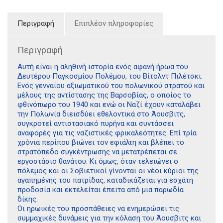
Περιγραφή
Επιπλέον πληροφορίες
Περιγραφή
Aυτή είναι η αληθινή ιστορία ενός αφανή ήρωα του
Δευτέρου Παγκοσμίου Πολέμου, του Βίτολντ Πιλέτσκι.
Ενός γενναίου αξιωματικού του πολωνικού στρατού και
μέλους της αντίστασης της Βαρσοβίας, ο οποίος το
φθινόπωρο του 1940 και ενώ οι Ναζί έχουν καταλάβει
την Πολωνία διεισδύει εθελοντικά στο Άουσβιτς,
συγκροτεί αντιστασιακό πυρήνα και συντάσσει
αναφορές για τις ναζιστικές φρικαλεότητες. Επί τρία
χρόνια περίπου βιώνει τον εφιάλτη και βλέπει το
στρατόπεδο συγκέντρωσης να μετατρέπεται σε
εργοστάσιο θανάτου. Κι όμως, όταν τελειώνει ο
πόλεμος και οι Σοβιετικοί γίνονται οι νέοι κύριοι της
αγαπημένης του πατρίδας, καταδικάζεται για εσχάτη
προδοσία και εκτελείται έπειτα από μια παρωδία
δίκης.
Οι ηρωικές του προσπάθειες να ενημερώσει τις
συμμαχικές δυνάμεις για την κόλαση του Άουσβιτς και