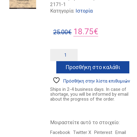
2171-1
Κατηγορία:
Ιστορία
Original
Η
18.75
€
25.00
€
price
τρέχουσα
was:
τιμή
Ο
Alternative:
εθελοντής
25.00€.
είναι:
ποσότητα
Προσθήκη στο καλάθι
18.75€.
Πρόσθήκη στην λίστα επιθυμιών
Ships in 2-4 business days. In case of
shortage, you will be informed by email
about the progress of the order.
Μοιραστείτε αυτό το στοιχείο:
Facebook
Twitter X
Pinterest
Email