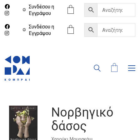
Συνδέσου η
Eγγράψου
Συνδέσου η
Eγγράψου
Νορβηγικό
δάσος
Χαρούκι Μουρακάμι