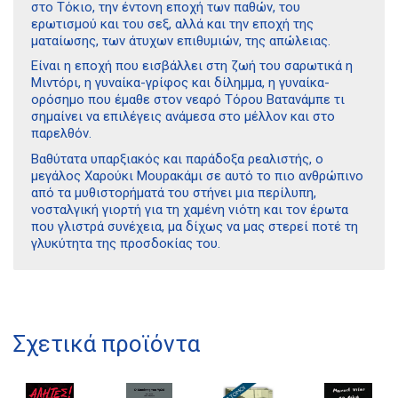
στο Τόκιο, την έντονη εποχή των παθών, του
ερωτισμού και του σεξ, αλλά και την εποχή της
ματαίωσης, των άτυχων επιθυμιών, της απώλειας.
Είναι η εποχή που εισβάλλει στη ζωή του σαρωτικά η
Μιντόρι, η γυναίκα-γρίφος και δίλημμα, η γυναίκα-
ορόσημο που έμαθε στον νεαρό Τόρου Βατανάμπε τι
σημαίνει να επιλέγεις ανάμεσα στο μέλλον και στο
παρελθόν.
Βαθύτατα υπαρξιακός και παράδοξα ρεαλιστής, ο
μεγάλος Χαρούκι Μουρακάμι σε αυτό το πιο ανθρώπινο
από τα μυθιστορήματά του στήνει μια περίλυπη,
νοσταλγική γιορτή για τη χαμένη νιότη και τον έρωτα
που γλιστρά συνέχεια, μα δίχως να μας στερεί ποτέ τη
γλυκύτητα της προσδοκίας του.
Διδότου 34, Αθήνα 106 80
21 1750 8340
Σχετικά προϊόντα
kombrai.bs@gmail.com