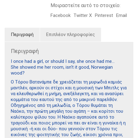
Μοιραστείτε αυτό το στοιχείο:
Facebook
Twitter X
Pinterest
Email
Περιγραφή
Επιπλέον πληροφορίες
Περιγραφή
I once had a girl, or should I say, she once had me…
She showed me her room, isn’t it good, Norwegian
wood?
Ο Τόρου Βατανάμπε δε χρειάζεται τη μυρωδιά καμιάς
μαντλέν, αρκούν οι στίχοι και η μουσική των Μπιτλς για
να ελευθερωθεί η μνήμη, ανεξέλεγκτη, και να ανασύρει
κομμάτια του εαυτού της από το μακρινό παρελθόν.
Οδηγημένος από τη μελωδία, ο Τόρου θυμάται τη
Ναόκο, την πρώτη μεγάλη του αγάπη – και κορίτσι του
καλύτερου φίλου του. Η Ναόκο αγαπούσε αυτό το
τραγούδι και ποιος μπορεί να πει αν είναι η γυναίκα ή η
μουσική -ή και οι δύο- που γεννούν στον Τόρου τις
εικόνες της φοιτητικής του ζωής, είκοσι χρόνια πριν,