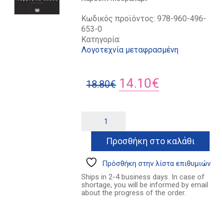
Κωδικός προϊόντος:
978-960-496-
653-0
Κατηγορία:
Λογοτεχνία μεταφρασμένη
Original
Η
14.10
€
18.80
€
price
τρέχουσα
was:
τιμή
Νορβηγικό
Alternative:
δάσος
18.80€.
είναι:
ποσότητα
Προσθήκη στο καλάθι
14.10€.
Πρόσθήκη στην λίστα επιθυμιών
Ships in 2-4 business days. In case of
shortage, you will be informed by email
about the progress of the order.