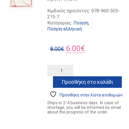
Κωδικός προϊόντος:
978-960-505-
215-7
Κατηγορίες:
Ποίηση
,
Ποίηση ελληνική
Original
Η
6.00
€
8.00
€
price
τρέχουσα
was:
τιμή
Μια
Alternative:
βόλτα
8.00€.
είναι:
μόνο
Προσθήκη στο καλάθι
6.00€.
ποσότητα
Πρόσθήκη στην λίστα επιθυμιών
Ships in 2-4 business days. In case of
shortage, you will be informed by email
about the progress of the order.