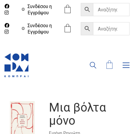
Συνδέσου η
Eγγράψου
Συνδέσου η
Eγγράψου
Μια βόλτα
μόνο
Ειρήνη Ρηνιώτη