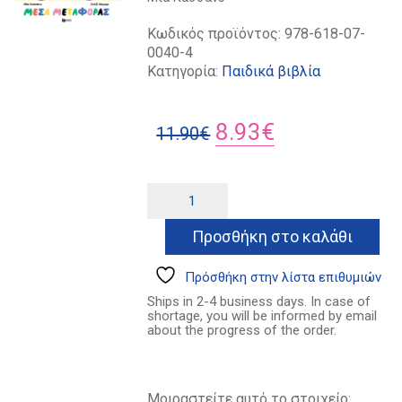
Κωδικός προϊόντος:
978-618-07-
0040-4
Κατηγορία:
Παιδικά βιβλία
Original
Η
8.93
€
11.90
€
price
τρέχουσα
was:
τιμή
Μέσα
Alternative:
μεταφοράς
11.90€.
είναι:
ποσότητα
Προσθήκη στο καλάθι
8.93€.
Πρόσθήκη στην λίστα επιθυμιών
Ships in 2-4 business days. In case of
shortage, you will be informed by email
about the progress of the order.
Μοιραστείτε αυτό το στοιχείο: