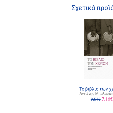
Σχετικά προϊ
Το βιβλίο των χ
Αντώνης Μπαλασό
Origina
7.16
€
9.54
€
price
was:
9.54€.