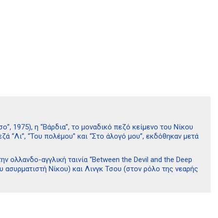
ο”, 1975), η “Βάρδια”, το μοναδικό πεζό κείμενο του Νίκου
ά “Λι”, “Του πολέμου” και “Στο άλογό μου”, εκδόθηκαν μετά
ν ολλανδο-αγγλική ταινία “Between the Devil and the Deep
ου ασυρματιστή Νίκου) και Λινγκ Τσου (στον ρόλο της νεαρής