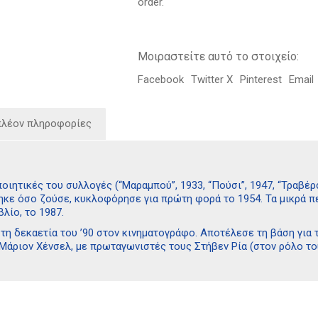
order.
Μοιραστείτε αυτό το στοιχείο:
Facebook
Twitter X
Pinterest
Email
πλέον πληροφορίες
ποιητικές του συλλογές (“Μαραμπού”, 1933, “Πούσι”, 1947, “Τραβέρσ
κε όσο ζούσε, κυκλοφόρησε για πρώτη φορά το 1954. Τα μικρά πεζ
βλίο, το 1987.
τη δεκαετία του ’90 στον κινηματογράφο. Αποτέλεσε τη βάση για τη
ς Μάριον Χένσελ, με πρωταγωνιστές τους Στήβεν Ρία (στον ρόλο τ