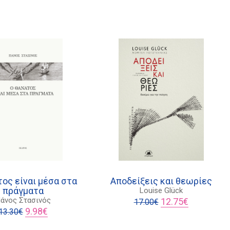
τος είναι μέσα στα
Αποδείξεις και θεωρίες
πράγματα
Louise Glück
Original
Η
άνος Στασινός
12.75
€
17.00
€
Original
Η
price
τρέχουσα
9.98
€
13.30
€
price
τρέχουσα
was:
τιμή
was:
τιμή
17.00€.
είναι: