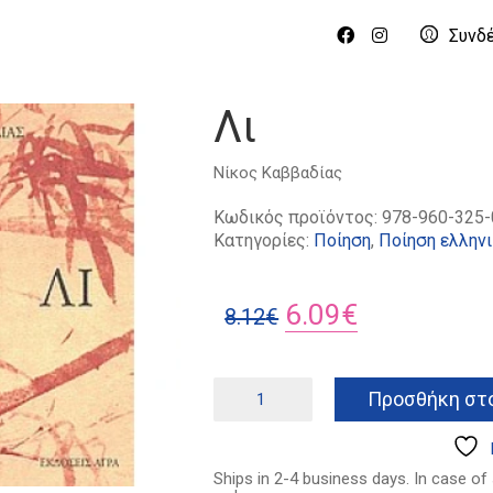
Συνδ
Λι
Νίκος Καββαδίας
Κωδικός προϊόντος:
978-960-325-
Κατηγορίες:
Ποίηση
,
Ποίηση ελλην
Original
Η
6.09
€
8.12
€
price
τρέχουσα
was:
τιμή
Λι
Προσθήκη στο
ποσότητα
8.12€.
είναι:
6.09€.
Ships in 2-4 business days. In case of