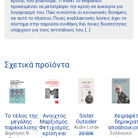
κρίσης που βιώνουμε; Τι κάνει το κεφάλαιο
προκειμένου να μετατρέψει την κρίση σε ευκαιρία για
λογαριασμό του; Πώς κινούνται οι κοινωνικές δυνάμεις
σε αυτό το πλαίσιο; Ποιες εναλλακτικές λύσεις έχει το
σύστημα στην παρούσα συνθήκη; Και ποιες δυνατότητες
υπάρχουν για τους αντιπάλους του; […]
Σχετικά προϊόντα
Το τέλος της
Ανοιχτός
Sister
Χειραφέτ
μεγάλης
Μαρξισμός.
Outsider
δημοκρατ
παρέκκλισης
Φετιχισμός,
αποαποικιο
Audre Lorde
κρίση και
Δημήτρης B.
Συλλογικό
20.00
€