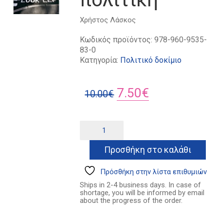
Χρήστος Λάσκος
Κωδικός προϊόντος:
978-960-9535-
83-0
Κατηγορία:
Πολιτικό δοκίμιο
Original
Η
7.50
€
10.00
€
price
τρέχουσα
was:
τιμή
Κρίση
Alternative:
και
10.00€.
είναι:
αριστερή
Προσθήκη στο καλάθι
7.50€.
πολιτική
ποσότητα
Πρόσθήκη στην λίστα επιθυμιών
Ships in 2-4 business days. In case of
shortage, you will be informed by email
about the progress of the order.