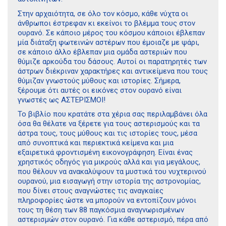
Στην αρχαιότητα, σε όλο τον κόσμο, κάθε νύχτα οι
άνθρωποι έστρεφαν κι εκείνοι το βλέμμα τους στον
ουρανό. Σε κάποιο μέρος του κόσμου κάποιοι έβλεπαν
μία διάταξη φωτεινών αστέρων που έμοιαζε με ψάρι,
σε κάποιο άλλο έβλεπαν μια ομάδα αστεριών που
θύμιζε αρκούδα του δάσους. Αυτοί οι παρατηρητές των
άστρων διέκριναν χαρακτήρες και αντικείμενα που τους
θύμιζαν γνωστούς μύθους και ιστορίες. Σήμερα,
ξέρουμε ότι αυτές οι εικόνες στον ουρανό είναι
γνωστές ως ΑΣΤΕΡΙΣΜΟΙ!
Το βιβλίο που κρατάτε στα χέρια σας περιλαμβάνει όλα
όσα θα θέλατε να ξέρετε για τους αστερισμούς και τα
άστρα τους, τους μύθους και τις ιστορίες τους, μέσα
από συνοπτικά και περιεκτικά κείμενα και μια
εξαιρετικά φροντισμένη εικονογράφηση. Είναι ένας
χρηστικός οδηγός για μικρούς αλλά και για μεγάλους,
που θέλουν να ανακαλύψουν τα μυστικά του νυχτερινού
ουρανού, μια εισαγωγή στην ιστορία της αστρονομίας,
που δίνει στους αναγνώστες τις αναγκαίες
πληροφορίες ώστε να μπορούν να εντοπίζουν μόνοι
τους τη θέση των 88 παγκόσμια αναγνωρισμένων
αστερισμών στον ουρανό. Για κάθε αστερισμό, πέρα από