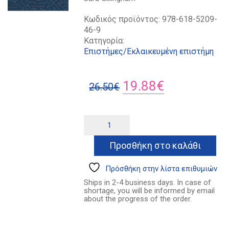
Κωδικός προϊόντος:
978-618-5209-
46-9
Κατηγορία:
Επιστήμες/Εκλαικευμένη επιστήμη
Original
Η
19.88
€
26.50
€
price
τρέχουσα
was:
τιμή
Κοιτάζοντας
Alternative:
τα
26.50€.
είναι:
αστέρια
Προσθήκη στο καλάθι
19.88€.
ποσότητα
Πρόσθήκη στην λίστα επιθυμιών
Ships in 2-4 business days. In case of
shortage, you will be informed by email
about the progress of the order.