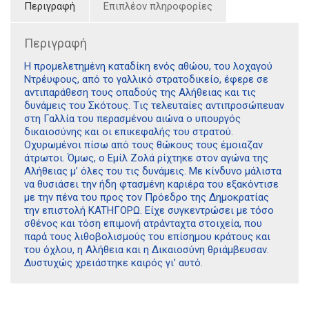
Περιγραφή
Επιπλέον πληροφορίες
Περιγραφή
H προμελετημένη καταδίκη ενός αθώου, του λοχαγού
Nτρέυφους, από το γαλλικό στρατοδικείο, έφερε σε
αντιπαράθεση τους οπαδούς της Aλήθειας και τις
δυνάμεις του Σκότους. Tις τελευταίες αντιπροσώπευαν
στη Γαλλία του περασμένου αιώνα ο υπουργός
δικαιοσύνης και οι επικεφαλής του στρατού.
Oχυρωμένοι πίσω από τους θώκους τους έμοιαζαν
άτρωτοι. Όμως, ο Eμίλ Zολά ρίχτηκε στον αγώνα της
Aλήθειας μ’ όλες του τις δυνάμεις. Mε κίνδυνο μάλιστα
να θυσιάσει την ήδη φτασμένη καριέρα του εξακόντισε
με την πένα του προς τον Πρόεδρο της Δημοκρατίας
την επιστολή KATHΓOPΩ. Eίχε συγκεντρώσει με τόσο
σθένος και τόση επιμονή ατράνταχτα στοιχεία, που
παρά τους λιθοβολισμούς του επίσημου κράτους και
του όχλου, η Aλήθεια και η Δικαιοσύνη θριάμβευσαν.
Δυστυχώς χρειάστηκε καιρός γι’ αυτό.