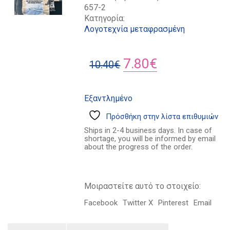
657-2
Κατηγορία:
Λογοτεχνία μεταφρασμένη
Original
Η
7.80
€
10.40
€
price
τρέχουσα
was:
τιμή
Εξαντλημένο
10.40€.
είναι:
Πρόσθήκη στην λίστα επιθυμιών
7.80€.
Ships in 2-4 business days. In case of
shortage, you will be informed by email
about the progress of the order.
Μοιραστείτε αυτό το στοιχείο:
Facebook
Twitter X
Pinterest
Email