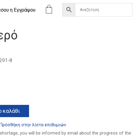
έσου η Eγγράψου
ιερό
291-8
α
Alternative:
 καλάθι
Πρόσθήκη στην λίστα επιθυμιών
 shortage, you will be informed by email about the progress of the