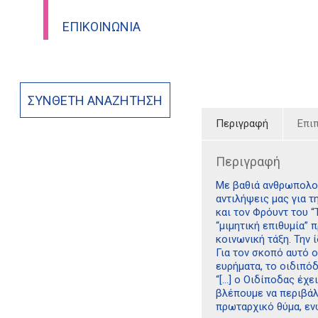
ΕΠΙΚΟΙΝΩΝΊΑ
ΣΎΝΘΕΤΗ ΑΝΑΖΉΤΗΣΗ
Περιγραφή
Επι
Περιγραφή
Με βαθιά ανθρωπολογι
αντιλήψεις μας για τ
και τον Φρόυντ του “
“μιμητική επιθυμία”
κοινωνική τάξη. Την 
Για τον σκοπό αυτό 
ευρήματα, το οιδιπόδ
“[…] ο Οιδίποδας έχε
βλέπουμε να περιβάλλ
πρωταρχικό θύμα, ενώ