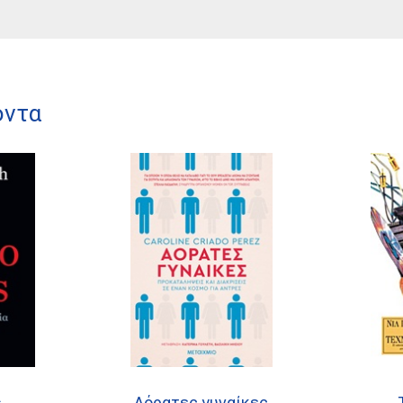
όντα
s
Αόρατες γυναίκες