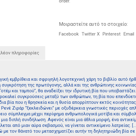
order.
Μοιραστείτε αυτό το στοιχείο:
Facebook
Twitter X
Pinterest
Email
πλέον πληροφορίες
κή εμβρίθεια και σφριγηλή λογοτεχνική χάρη το βιβλίο αυτό ήρθε 
η συγκρότηση της πρωτόγονης, αλλά και της ανθρώπινης κοινωνίας
Τοτέμ και ταμπού”, θα αναδείξει την ιδρυτική βία που υποβαστάζει
 προκαλεί συγκρούσεις μεταξύ των ανθρώπων, τη βία που επενδύετ
ίδια βία που η θρησκεία και η θυσία απορρίπτουν εκτός κοινότητας
ο Ρενέ Ζιράρ “ξεκλειδώνει” με οξυδέρκεια γνωστικές περιοχές απ
ειο σύμπλεγμα μέχρι περίφημα ανθρωπολογικά μοτίβα και σύμβολα 
ι μια διπλή συνδήλωση. Αφενός είναι μια άθλια μορφή, ένα αντικε
εται από μιαν αύρα σεβασμού, να γίνεται αντικείμενο λατρείας. [
 με τον θάνατό του μετασχηματίζει αυτήν τη δηλητηριώδη βία σε μ