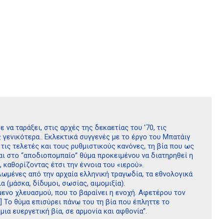
να ταράξει, στις αρχές της δεκαετίας του ’70, τις
 γενικότερα.. Εκλεκτικά συγγενές με το έργο του Μπατάιγ
 τις τελετές και τους ρυθμιστικούς κανόνες, τη βία που ως
αι στο “αποδιοπομπαίο” θύμα προκειμένου να διατηρηθεί η
, καθορίζοντας έτσι την έννοια του «ιερού».
λωμένες από την αρχαία ελληνική τραγωδία, τα εθνολογικά
(μάσκα, δίδυμοι, σωσίας, αιμομιξία).
ίμενο χλευασμού, που το βαραίνει η ενοχή. Αφετέρου τον
…] Το θύμα επισύρει πάνω του τη βία που έπληττε το
ια ευεργετική βία, σε αρμονία και αφθονία”.