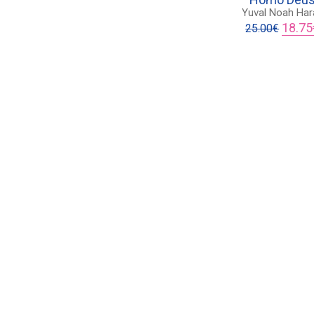
Yuval Noah Hara
Origina
18.75
25.00
€
price
was:
25.00€.