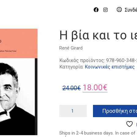
Συνδ
Η βία και το 
René Girard
Κωδικός προϊόντος:
978-960-348-
Κατηγορία:
Κοινωνικές επιστήμες
Original
Η
18.00
€
24.00
€
price
τρέχουσ
was:
τιμή
Η
Προσθήκη στο
βία
24.00€.
είναι:
και
18.00€.
το
ιερό
Ships in 2-4 business days. In case of
ποσότητα