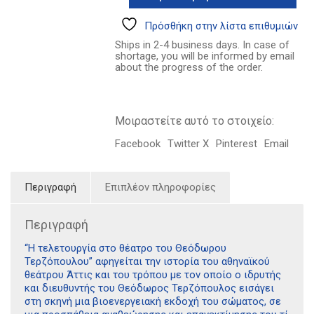
16.43€.
του
Θεόδωρου
Πρόσθήκη στην λίστα επιθυμιών
Τερζόπουλου
Ships in 2-4 business days. In case of
ποσότητα
shortage, you will be informed by email
about the progress of the order.
Μοιραστείτε αυτό το στοιχείο:
Facebook
Twitter X
Pinterest
Email
Περιγραφή
Επιπλέον πληροφορίες
Περιγραφή
“Η τελετουργία στο θέατρο του Θεόδωρου
Τερζόπουλου” αφηγείται την ιστορία του αθηναϊκού
θεάτρου Άττις και του τρόπου με τον οποίο ο ιδρυτής
και διευθυντής του Θεόδωρος Τερζόπουλος εισάγει
στη σκηνή μια βιοενεργειακή εκδοχή του σώματος, σε