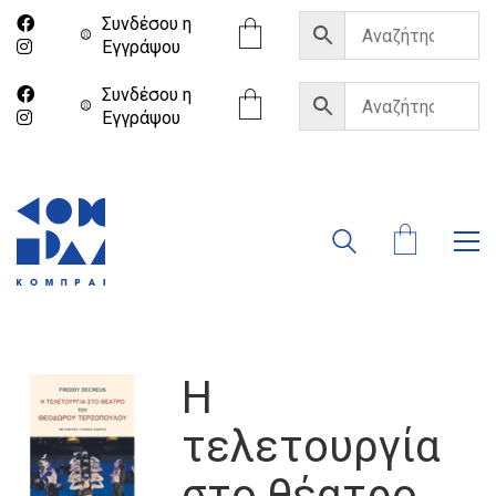
Συνδέσου η
Eγγράψου
Συνδέσου η
Eγγράψου
Η
τελετουργία
στο θέατρο