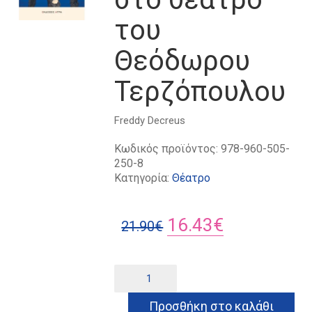
του
Θεόδωρου
Τερζόπουλου
Freddy Decreus
Κωδικός προϊόντος:
978-960-505-
250-8
Κατηγορία:
Θέατρο
Original
Η
16.43
€
21.90
€
price
τρέχουσα
was:
τιμή
Η
Alternative:
τελετουργία
21.90€.
είναι:
στο
Προσθήκη στο καλάθι
θέατρο