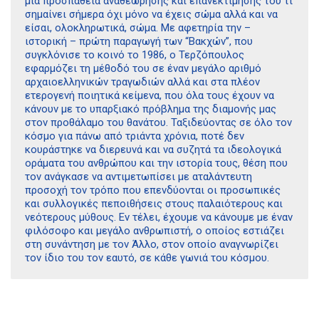
μια προσπάθεια αναθεώρησης και επανεκτίμησης του τί
σημαίνει σήμερα όχι μόνο να έχεις σώμα αλλά και να
είσαι, ολοκληρωτικά, σώμα. Με αφετηρία την –
ιστορική – πρώτη παραγωγή των “Βακχών”, που
συγκλόνισε το κοινό το 1986, ο Τερζόπουλος
εφαρμόζει τη μέθοδό του σε έναν μεγάλο αριθμό
αρχαιοελληνικών τραγωδιών αλλά και στα πλέον
ετερογενή ποιητικά κείμενα, που όλα τους έχουν να
κάνουν με το υπαρξιακό πρόβλημα της διαμονής μας
στον προθάλαμο του θανάτου. Ταξιδεύοντας σε όλο τον
κόσμο για πάνω από τριάντα χρόνια, ποτέ δεν
κουράστηκε να διερευνά και να συζητά τα ιδεολογικά
οράματα του ανθρώπου και την ιστορία τους, θέση που
τον ανάγκασε να αντιμετωπίσει με αταλάντευτη
προσοχή τον τρόπο που επενδύονται οι προσωπικές
και συλλογικές πεποιθήσεις στους παλαιότερους και
νεότερους μύθους. Εν τέλει, έχουμε να κάνουμε με έναν
φιλόσοφο και μεγάλο ανθρωπιστή, ο οποίος εστιάζει
στη συνάντηση με τον Άλλο, στον οποίο αναγνωρίζει
τον ίδιο του τον εαυτό, σε κάθε γωνιά του κόσμου.
Διδότου 34, Αθήνα 106 80