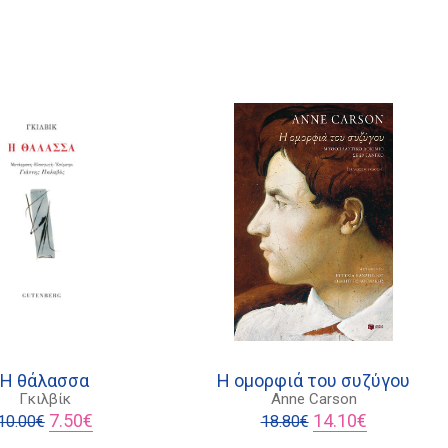
Η θάλασσα
Η ομορφιά του συζύγου
Γκιλβίκ
Anne Carson
Original
Η
Original
Η
7.50
€
14.10
€
10.00
€
18.80
€
price
τρέχουσα
price
τρέχουσα