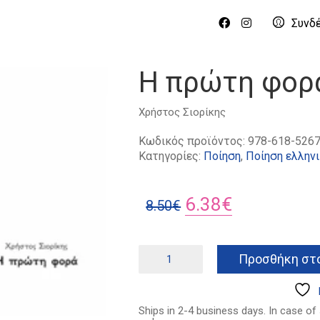
Συνδ
Η πρώτη φορ
Χρήστος Σιορίκης
Κωδικός προϊόντος:
978-618-5267
Κατηγορίες:
Ποίηση
,
Ποίηση ελλην
Original
Η
6.38
€
8.50
€
price
τρέχουσα
was:
τιμή
Η
Προσθήκη στο
πρώτη
8.50€.
είναι:
φορά
6.38€.
ποσότητα
Ships in 2-4 business days. In case of