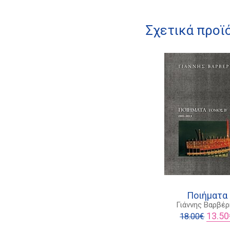
Σχετικά προϊ
Ποιήματα
Γιάννης Βαρβέ
Origina
13.50
18.00
€
price