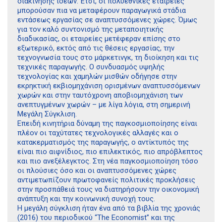
διακίνησης ιδεών. Έτσι, οι πολυεθνικές εταιρείες
μπορούσαν πια να μεταφέρουν παραγωγικά στάδια
εντάσεως εργασίας σε αναπτυσσόμενες χώρες. Όμως
για τον καλό συντονισμό της μεταποιητικής
διαδικασίας, οι εταιρείες μετέφεραν επίσης στο
εξωτερικό, εκτός από τις θέσεις εργασίας, την
τεχνογνωσία τους στο μάρκετινγκ, τη διοίκηση και τις
τεχνικές παραγωγής. Ο συνδυασμός υψηλής
τεχνολογίας και χαμηλών μισθών οδήγησε στην
εκρηκτική εκβιομηχάνιση ορισμένων αναπτυσσόμενων
χωρών και στην ταυτόχρονη αποβιομηχάνιση των
ανεπτυγμένων χωρών – με λίγα λόγια, στη σημερινή
Μεγάλη Σύγκλιση.
Επειδή κινητήρια δύναμη της παγκοσμιοποίησης είναι
πλέον οι ταχύτατες τεχνολογικές αλλαγές και ο
κατακερματισμός της παραγωγής, ο αντίκτυπός της
είναι πιο αιφνίδιος, πιο επιλεκτικός, πιο απρόβλεπτος
και πιο ανεξέλεγκτος. Στη νέα παγκοσμιοποίηση τόσο
οι πλούσιες όσο και οι αναπτυσσόμενες χώρες
αντιμετωπίζουν πρωτοφανείς πολιτικές προκλήσεις
στην προσπάθειά τους να διατηρήσουν την οικονομική
ανάπτυξη και την κοινωνική συνοχή τους.
Η μεγάλη σύγκλιση ήταν ένα από τα βιβλία της χρονιάς
(2016) του περιοδικού “The Economist” και της