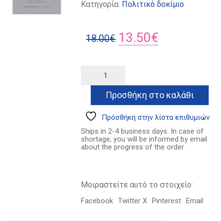
Κατηγορία:
Πολιτικό δοκίμιο
Original
Η
13.50
€
18.00
€
price
τρέχουσα
was:
τιμή
Η
Alternative:
μεγάλη
18.00€.
είναι:
σύγκλιση
Προσθήκη στο καλάθι
13.50€.
ποσότητα
Πρόσθήκη στην λίστα επιθυμιών
Ships in 2-4 business days. In case of
shortage, you will be informed by email
about the progress of the order.
Μοιραστείτε αυτό το στοιχείο:
Facebook
Twitter X
Pinterest
Email