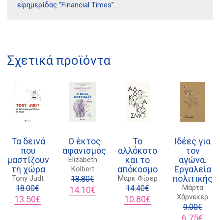
εφημερίδας “Financial Times”.
Διδότου 34, Αθήνα 106 80
Σχετικά προϊόντα
21 1750 8340
kombrai.bs@gmail.com
Πολιτική προστασίας δεδομένων
Πολιτική επιστροφών
Τα δεινά
Ο έκτος
Το
Ιδέες για
Τρόποι Πληρωμής
που
αφανισμός
αλλόκοτο
τον
μαστίζουν
και το
αγώνα.
Elizabeth
Όροι χρήσης
τη χώρα
απόκοσμο
Εργαλεία
Kolbert
πολιτικής
Tony Judt
Μαρκ Φίσερ
Αποστολές
18.80
€
Μάρτα
18.00
€
Original
Η
14.40
€
14.10
€
Χάρνεκερ
Original
Η
price
τρέχουσα
Original
Η
13.50
€
10.80
€
price
τρέχουσα
was:
τιμή
price
τρέχουσα
9.00
€
was:
τιμή
18.80€.
είναι:
was:
τιμή
Original
Η
6.75
€