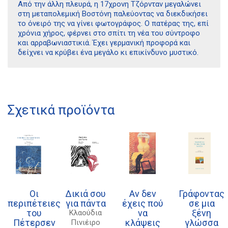
Από την άλλη πλευρά, η 17χρονη Τζόρνταν μεγαλώνει
στη μεταπολεμική Βοστόνη παλεύοντας να διεκδικήσει
το όνειρό της να γίνει φωτογράφος. Ο πατέρας της, επί
χρόνια χήρος, φέρνει στο σπίτι τη νέα του σύντροφο
και αρραβωνιαστικιά. Έχει γερμανική προφορά και
δείχνει να κρύβει ένα μεγάλο κι επικίνδυνο μυστικό.
Διδότου 34, Αθήνα 106 80
Σχετικά προϊόντα
21 1750 8340
kombrai.bs@gmail.com
Πολιτική προστασίας δεδομένων
Πολιτική επιστροφών
Οι
Δικιά σου
Αν δεν
Γράφοντας
περιπέτειες
για πάντα
έχεις πού
σε μια
Τρόποι Πληρωμής
του
να
ξένη
Κλαούδια
Πέτερσεν
κλάψεις
γλώσσα
Πινιέιρο
Όροι χρήσης