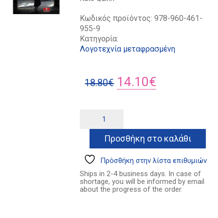
Κωδικός προϊόντος:
978-960-461-
955-9
Κατηγορία:
Λογοτεχνία μεταφρασμένη
Original
Η
14.10
€
18.80
€
price
τρέχουσα
was:
τιμή
Η
Alternative:
κυνηγός
18.80€.
είναι:
του
Προσθήκη στο καλάθι
14.10€.
Χίτλερ
ποσότητα
Πρόσθήκη στην λίστα επιθυμιών
Ships in 2-4 business days. In case of
shortage, you will be informed by email
about the progress of the order.