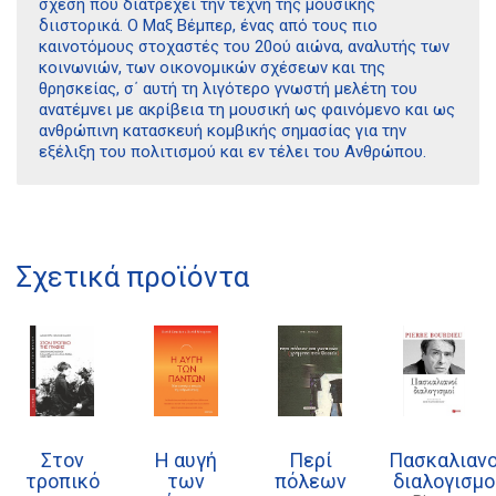
σχέση που διατρέχει την τέχνη της μουσικής
διιστορικά. Ο Μαξ Βέμπερ, ένας από τους πιο
καινοτόμους στοχαστές του 20ού αιώνα, αναλυτής των
κοινωνιών, των οικονομικών σχέ­σεων και της
θρησκείας, σ΄ αυτή τη λιγότερο γνωστή μελέτη του
ανατέμνει με ακρίβεια τη μουσική ως φαινόμενο και ως
ανθρώπινη κατασκευή κομβικής σημασίας για την
εξέλιξη του πολιτισμού και εν τέλει του Ανθρώπου.
Διδότου 34, Αθήνα 106 80
Σχετικά προϊόντα
21 1750 8340
kombrai.bs@gmail.com
Πολιτική προστασίας δεδομένων
Πολιτική επιστροφών
Στον
Η αυγή
Περί
Πασκαλιανο
τροπικό
των
πόλεων
διαλογισμο
Τρόποι Πληρωμής