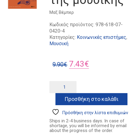
Μαξ Βέμπερ
Κωδικός προϊόντος:
978-618-07-
0420-4
Κατηγορίες:
Κοινωνικές επιστήμες
,
Μουσική
Original
Η
7.43
€
9.90
€
price
τρέχουσα
was:
τιμή
Η
Alternative:
κοινωνιολογία
9.90€.
είναι:
της
Προσθήκη στο καλάθι
7.43€.
μουσικής
ποσότητα
Πρόσθήκη στην λίστα επιθυμιών
Ships in 2-4 business days. In case of
shortage, you will be informed by email
about the progress of the order.