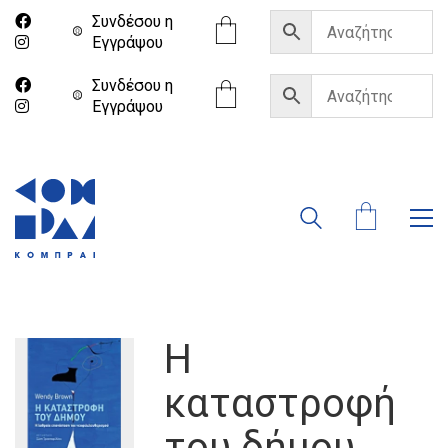
Συνδέσου η
Eγγράψου
Συνδέσου η
Eγγράψου
Η
καταστροφή
του δήμου