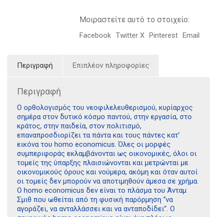
Μοιραστείτε αυτό το στοιχείο:
Facebook
Twitter X
Pinterest
Email
Περιγραφή
Επιπλέον πληροφορίες
Περιγραφή
Ο ορθολογισµός του νεοφιλελευθερισµού, κυρίαρχος
σηµέρα στον δυτικό κόσµο παντού, στην εργασία, στο
κράτος, στην παιδεία, στον πολιτισµό,
επαναπροσδιορίζει τα πάντα και τους πάντες κατ’
εικόνα του homo economicus. Όλες οι µορφές
συµπεριφοράς εκλαµβάνονται ως οικονοµικές, όλοι οι
τοµείς της ύπαρξης πλαισιώνονται και µετρώνται µε
οικονοµικούς όρους και νούµερα, ακόµη και όταν αυτοί
οι τοµείς δεν µπορούν να αποτιµηθούν άµεσα σε χρήµα.
Ο homo economicus δεν είναι το πλάσµα του Άνταµ
Σµιθ που ωθείται από τη φυσική παρόρµηση “να
αγοράζει, να ανταλλάσσει και να ανταποδίδει”. Ο