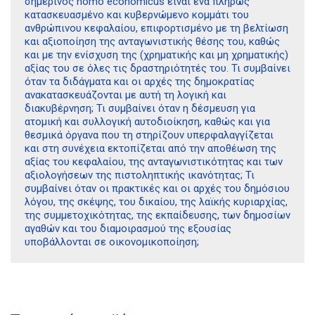
σηµερινός homo economicus είναι ένα πλήρως
κατασκευασµένο και κυβερνώµενο κοµµάτι του
ανθρώπινου κεφαλαίου, επιφορτισµένο µε τη βελτίωση
και αξιοποίηση της ανταγωνιστικής θέσης του, καθώς
και µε την ενίσχυση της (χρηµατικής και µη χρηµατικής)
αξίας του σε όλες τις δραστηριότητές του. Τι συµβαίνει
όταν τα διδάγµατα και οι αρχές της δηµοκρατίας
ανακατασκευάζονται µε αυτή τη λογική και
διακυβέρνηση; Τι συµβαίνει όταν η δέσµευση για
ατοµική και συλλογική αυτοδιοίκηση, καθώς και για
θεσµικά όργανα που τη στηρίζουν υπερφαλαγγίζεται
και στη συνέχεια εκτοπίζεται από την αποθέωση της
αξίας του κεφαλαίου, της ανταγωνιστικότητας και των
αξιολογήσεων της πιστοληπτικής ικανότητας; Τι
συµβαίνει όταν οι πρακτικές και οι αρχές του δηµόσιου
λόγου, της σκέψης, του δικαίου, της λαϊκής κυριαρχίας,
της συµµετοχικότητας, της εκπαίδευσης, των δηµοσίων
αγαθών και του διαµοιρασµού της εξουσίας
υποβάλλονται σε οικονοµικοποίηση;