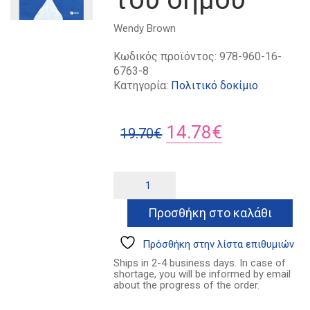
Wendy Brown
Κωδικός προϊόντος:
978-960-16-
6763-8
Κατηγορία:
Πολιτικό δοκίμιο
Original
Η
14.78
€
19.70
€
price
τρέχουσα
was:
τιμή
Η
Alternative:
καταστροφή
19.70€.
είναι:
του
Προσθήκη στο καλάθι
14.78€.
δήμου
ποσότητα
Πρόσθήκη στην λίστα επιθυμιών
Ships in 2-4 business days. In case of
shortage, you will be informed by email
about the progress of the order.